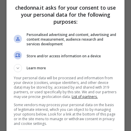
meno che non compriamo qualcosa
chedonna.it asks for your consent to use
prodotto artigianalmente. E poi ci sono
your personal data for the following
quelli che lo hanno trasportato, c’è il
purposes:
personale del negozio.
Personalised advertising and content, advertising and
content measurement, audience research and
Finita qui? Assolutamente no, perché in
services development
conto dobbiamo mettere anche tutti quelli
Store and/or access information on a device
che prima di noi possono averlo indossato
Learn more
semplicemente per provarlo prima di
Your personal data will be processed and information from
lasciarlo lì. Insomma, noi non conosciamo
your device (cookies, unique identifiers, and other device
data) may be stored by, accessed by and shared with 319
la vita di quel capo, ma possiamo stare
partners, or used specifically by this site. We and our partners
may use precise geolocation data.
List of partners.
certe che è stato maneggiato da parecchi.
Some vendors may process your personal data on the basis
of legitimate interest, which you can object to by managing
your options below. Look for a link at the bottom of this page
Vestiti nuovi, come
or in the site menu to manage or withdraw consent in privacy
and cookie settings.