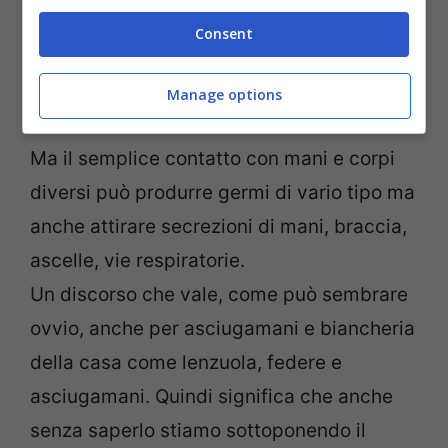
comportarsi dopo l’acquisto
Consent
Tutto questo in concreto che cosa
significa? Grossi problemi di igiene, anche
Manage options
se siamo sicuri del fatto che tutti la curino.
Ma il semplice contatto con mani e corpi
diversi può produrre germi di vario tipo ma
anche attirare secrezioni di mani, braccia,
ascelle, vie respiratorie.
Un discorso che vale, come può sembrare
ovvio, anche per asciugamani e biancheria
della casa come lenzuola, federe e
asciugamani. Quindi significa che anche
senza saperlo stiamo sottoponendo il