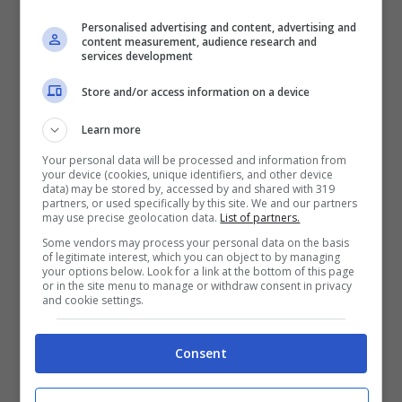
(Adobe Stock)
Personalised advertising and content, advertising and
content measurement, audience research and
Comodino fai-da-te:
Si ricava
services development
aggiungendo dei piedi alla tua
Store and/or access information on a device
vecchia valigia, disposta in
Learn more
orizzontale come piano d’appoggio.
Your personal data will be processed and information from
your device (cookies, unique identifiers, and other device
In pochi minuti avrai un pratico
data) may be stored by, accessed by and shared with 319
partners, or used specifically by this site. We and our partners
comodino in perfetto stile vintage.
may use precise geolocation data.
List of partners.
Cuccetta per cani o gatti.
E’ un altro
Some vendors may process your personal data on the basis
of legitimate interest, which you can object to by managing
spunto originale. Utilizza soltanto
your options below. Look for a link at the bottom of this page
or in the site menu to manage or withdraw consent in privacy
una delle due metà del corpo
and cookie settings.
contenitore e rivestila con una
Consent
comoda imbottitura. Diventerà una
bella cuccetta per il tuo amico a