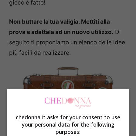
gioco è fatto!
Non buttare la tua valigia. Mettiti alla
prova e adattala ad un nuovo utilizzo.
Di
seguito ti proponiamo un elenco delle idee
più facili da realizzare.
chedonna.it asks for your consent to use
your personal data for the following
purposes: