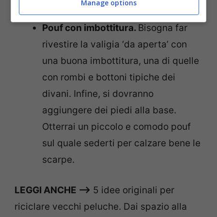
Manage options
quattro zampe.
Pouf con imbottitura.
Bisogna far
rivestire la valigia ‘da aperta’ con
una buona imbottitura, una di quelle
con rombi e bottoni tipiche dei
divani. Infine, si dovranno
aggiungere dei piedi alla base.
Otterrai un piccolo e comodo pouf
sul quale sederti per calzare bene le
scarpe.
LEGGI ANCHE –>
5 idee originali per
riciclare vecchi peluche. Dai spazio alla