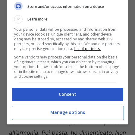
Store and/or access information on a device
di confidenza a quella persona. Come feci
Learn more
io, poi piano piano si è risanato. Perché
Your personal data will be processed and information from
altrimenti ti fai male tu, devi pensare a te.
your device (cookies, unique identifiers, and other device
data) may be stored by, accessed by and shared with 319
E’ un’autodifesa, devi stare bene tu. Io non
partners, or used specifically by this site. We and our partners
may use precise geolocation data.
List of partners.
voglio più stare male, ma che ti frega, mica
Some vendors may process your personal data on the basis
sono cose importanti. Hanno ucciso
of legitimate interest, which you can object to by managing
your options below. Look for a link at the bottom of this page
qualcuno? A te ha dato fastidio – come
or in the site menu to manage or withdraw consent in privacy
and cookie settings.
diede fastidio a me – quell’aggressione
inutile. Io volevo solo difendere gli altri e
Consent
ha mangiato me, violentemente e io poi ho
reagito. Poi è passata grazie a te che mi
Manage options
hai chiesto di fare pace e di pensare
all’armonia. Poi basta, ho dimenticato. Non