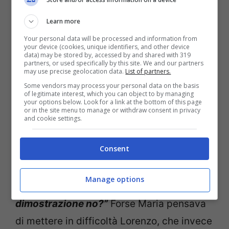
dimostrare a Sara che il profilo gli era stato
Learn more
in realtà rubato da un hacker, va in
Your personal data will be processed and information from
your device (cookies, unique identifiers, and other device
camerino a
prendere il suo cellulare
, per
data) may be stored by, accessed by and shared with 319
partners, or used specifically by this site. We and our partners
far leggere a Gianni tutte gli scambi di
may use precise geolocation data.
List of partners.
mail tra lui e l’assistenza di Instagram per
Some vendors may process your personal data on the basis
of legitimate interest, which you can object to by managing
la riapertura dell’account privato.
your options below. Look for a link at the bottom of this page
or in the site menu to manage or withdraw consent in privacy
and cookie settings.
Dopo aver svelato il mistero,
Maria
lancia
Consent
una sfida a Lorenzo:
“Perché non dai il
telefono a Sara per farle leggere tutti i tuoi
Manage options
messaggi? Sarebbe una grande
dimostrazione no?”
Forse Maria pensava
di mettere in difficoltà Lorenzo, che invece