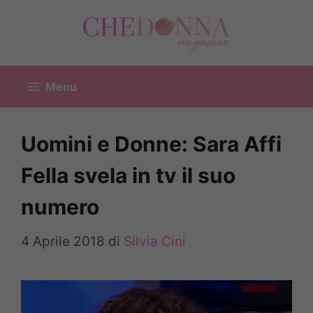
Vai
al
contenuto
Menu
Uomini e Donne: Sara Affi
Fella svela in tv il suo
numero
4 Aprile 2018
di
Silvia Cini