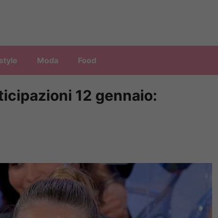
style
Moda
Food
icipazioni 12 gennaio: