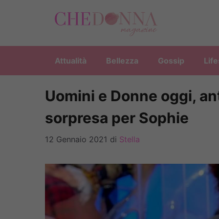
Vai
al
contenuto
Attualità
Bellezza
Gossip
Life
Uomini e Donne oggi, ant
sorpresa per Sophie
12 Gennaio 2021
di
Stella