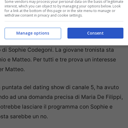
Some vendors may process your personal data on the basis of legitimate
interest, which you can object to by managing your options below. Look
for a link at the bottom of this page or in the site menu to manage or
withdraw consent in privacy and cookie settings.
Manage options
Consent
e Riccardo Guarnieri,
la puntata di Uomini e
 di Sophie Codegoni. La giovane tronista sta
o e Matteo. Per tutti e tre prova un interesse
er Matteo.
a puntata del dating show di canale 5, ha avuto
ndo ad una domanda precisa di Maria De Filippi,
otrebbe lasciare il programma con Sophie e
posta sarebbe un no.