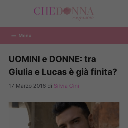
Vai
al
contenuto
Menu
UOMINI e DONNE: tra
Giulia e Lucas è già finita?
17 Marzo 2016
di
Silvia Cini