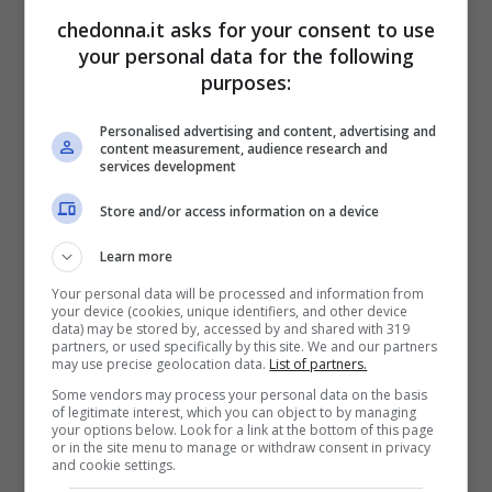
da parte della fumina Giulia
, famosa per le
chedonna.it asks for your consent to use
your personal data for the following
sue prese di posizione nei confronti del
purposes:
Tronista, magicamente assopite da un
giorno all’altro.
Personalised advertising and content, advertising and
content measurement, audience research and
services development
Si pensava ad una tattica della ragazza,
Store and/or access information on a device
che però stranamente non ‘usò’ l’altro
Learn more
tronista,
Andrea Damante
, nemmeno per
Your personal data will be processed and information from
far ingelosire Lucas, rifiutando
your device (cookies, unique identifiers, and other device
data) may be stored by, accessed by and shared with 319
categoricamente le sue attenzioni molto
partners, or used specifically by this site. We and our partners
may use precise geolocation data.
List of partners.
sfacciate, come i fiori mandatele a casa
Some vendors may process your personal data on the basis
of legitimate interest, which you can object to by managing
dal ragazzo. Questo fu un altro elemento
your options below. Look for a link at the bottom of this page
or in the site menu to manage or withdraw consent in privacy
che destò sospetto tra la redazione, ormai
and cookie settings.