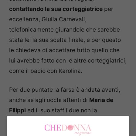
contattando la sua corteggiatrice
per
eccellenza, Giulia Carnevali,
telefonicamente giurandole che sarebbe
stata lei la sua scelta finale, e per questo
le chiedeva di accettare tutto quello che
lui avrebbe fatto con le altre corteggiatrici,
come il bacio con Karolina.
Per due puntate la farsa è andata avanti,
anche se agli occhi attenti di
Maria de
Filippi
ed il suo staff i due non la
raccontavano giusta, vedendo un
repentino
cambiamento di atteggiamento