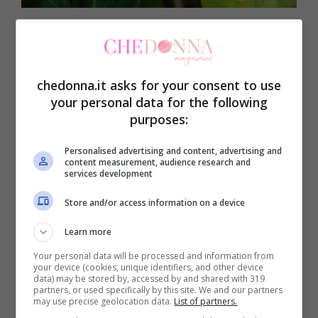
Questa pianta, veniva utilizzata già
millenni fa dalle popolazioni indigene della
chedonna.it asks for your consent to use
foresta amazzonica.
your personal data for the following
purposes:
Le proprietà curative
Personalised advertising and content, advertising and
content measurement, audience research and
services development
L’unghia di gatto è un potentissimo
Store and/or access information on a device
antinfiammatorio per tutte le patologie di
origine reumatica, come artrite e
Learn more
reumatismi. La parte della pianta che
Your personal data will be processed and information from
your device (cookies, unique identifiers, and other device
viene utilizzata in fitoterapia è la corteccia
data) may be stored by, accessed by and shared with 319
partners, or used specifically by this site. We and our partners
polverizzata.
may use precise geolocation data.
List of partners.