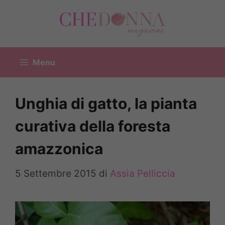
Vai
al
contenuto
Menu
Unghia di gatto, la pianta
curativa della foresta
amazzonica
5 Settembre 2015
di
Assia Pelliccia