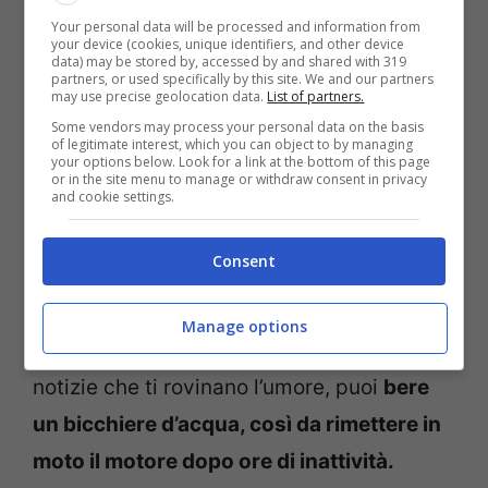
seguirne il ritmo. Se invece rallenti un
Your personal data will be processed and information from
your device (cookies, unique identifiers, and other device
attimo e prendi fiato, tutto cambia.
data) may be stored by, accessed by and shared with 319
partners, or used specifically by this site. We and our partners
may use precise geolocation data.
List of partners.
Non serve una scaletta da guru del
Some vendors may process your personal data on the basis
of legitimate interest, which you can object to by managing
your options below. Look for a link at the bottom of this page
benessere, basta volerlo. Può iniziare con
or in the site menu to manage or withdraw consent in privacy
and cookie settings.
una cosa semplice come
svegliarsi più o
meno alla stessa ora ogni giorno
, anche
Consent
nei weekend, perché il corpo se ne
accorge, si abitua, ci ringrazia. Una volta in
Manage options
piedi, prima di buttarsi sul telefono o sulle
notizie che ti rovinano l’umore, puoi
bere
un bicchiere d’acqua, così da rimettere in
moto il motore dopo ore di inattività.