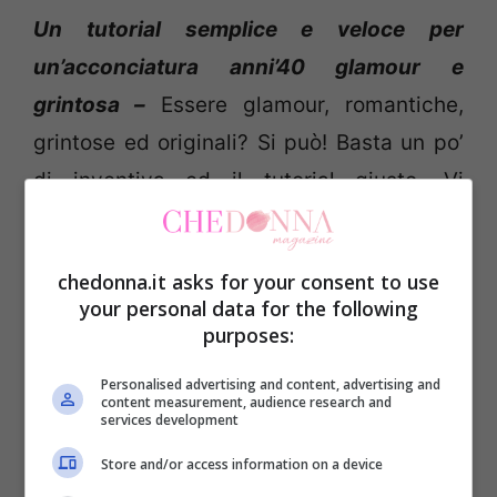
Un tutorial semplice e veloce per
un’acconciatura anni’40 glamour e
grintosa –
Essere glamour, romantiche,
grintose ed originali? Si può! Basta un po’
di inventiva ed il tutorial giusto. Vi
proponiamo oggi una sfida davvero unica
ed abbastanza facile da vincere: creare
chedonna.it asks for your consent to use
una splendida acconciatura anni ’40!
your personal data for the following
purposes:
Con i “Rockabilly victory rolls” lo stile del
Personalised advertising and content, advertising and
vostro look è assicurato ed i complimenti
content measurement, audience research and
services development
fioccheranno in grande quantità. Morbidi
Store and/or access information on a device
boccoli che si posano sinuosamente uno