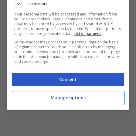
Learn more
sull’altro..siete pronte? Via con il tutorial!
Your personal data will be processed and information from
your device (cookies, unique identifiers, and other device
Consiglio: Per impreziosire la vostra
data) may be stored by, accessed by and shared with 319
partners, or used specifically by this site. We and our partners
acconciatura procuratevi un fermaglio a
may use precise geolocation data.
List of partners.
Some vendors may process your personal data on the basis
forma di fiore, vi donerà un tocco retro.
of legitimate interest, which you can object to by managing
your options below. Look for a link at the bottom of this page
or in the site menu to manage or withdraw consent in privacy
and cookie settings.
Consent
Manage options