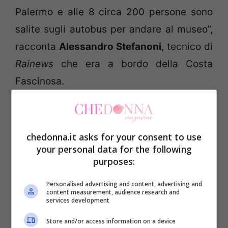
Palermo e alle 8 circa 200 persone sono
salite sugli autobus per andare al museo”,
racconta
Alessandro Stefanoni
, tecnico di
Rainews
che era a bordo della Costa
Fascinosa.
“Sono giapponesi, russi e italiani, ci hanno
spiegato che due o tre terroristi hanno
aperto il fuoco contro un autobus ferendo
chedonna.it asks for your consent to use
your personal data for the following
l’autista tunisino. Sono entrati nel museo,
purposes:
hanno chiuso le porte e aperto il fuoco. Un
accompagnatore è riuscito a far fuggire
Personalised advertising and content, advertising and
content measurement, audience research and
services development
una parte degli ostaggi dalla porta
posteriore”, ha poi aggiunto Stefanoni. Una
Store and/or access information on a device