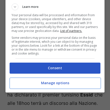
coppia di romani di religione ebraica erano
Learn more
all’interno dell’edificio al momento
Your personal data will be processed and information from
your device (cookies, unique identifiers, and other device
dell’assalto dei terroristi e sono riusciti a
data) may be stored by, accessed by and shared with 319
partners, or used specifically by this site. We and our partners
scappare al di fuori del museo prima di
may use precise geolocation data.
List of partners.
essere visti dal comando che ha preso in
Some vendors may process your personal data on the basis
of legitimate interest, which you can object to by managing
ostaggio gli altri turisti.
your options below. Look for a link at the bottom of this page
or in the site menu to manage or withdraw consent in privacy
and cookie settings.
“Questa sarà una guerra lunga, dobbiamo
Consent
mobilitarci a ogni livello, tutti insieme,
contro il terrorismo. Serve unità nella
Manage options
difesa del nostro paese che è in pericolo”,
ha dichiarato il premier tunisino
Essid
che
alle 18hoo terrà un discorso alla Nazione.