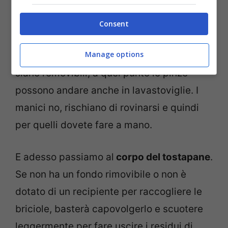
che tengono i
toast
. Normalmente per
lavare le pinze del tostapane potete
Consent
utilizzare il classico detersivo per piatti.
Manage options
Nel caso poi i manici di plastica delle pinze
siano removibili, a quel punto le pinze
possono andare anche in lavastoviglie. I
manici no, rischiano di rovinarsi e quindi
per quelli dovete fare a mano.
E adesso passiamo al
corpo del tostapane
.
Se non ha un fondo rimovibile o non è
dotato di un recipiente per raccogliere le
briciole, basterà capovolgerlo e scuotere
leggermente per fare uscire i residui di