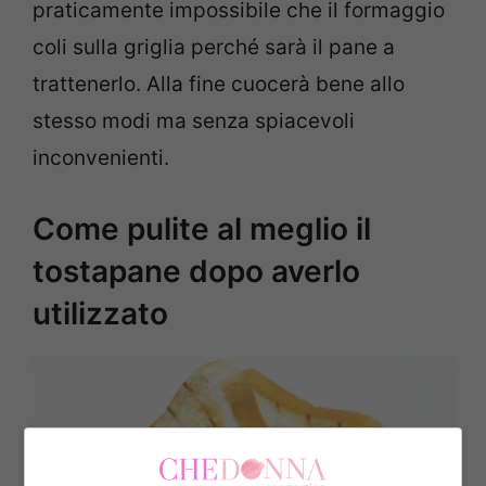
praticamente impossibile che il formaggio
coli sulla griglia perché sarà il pane a
trattenerlo. Alla fine cuocerà bene allo
stesso modi ma senza spiacevoli
inconvenienti.
Come pulite al meglio il
tostapane dopo averlo
utilizzato