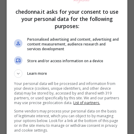
chedonna.it asks for your consent to use
your personal data for the following
purposes:
Personalised advertising and content, advertising and
content measurement, audience research and
Ma come possiamo fare nel caso il
services development
tostapane sia sporco, soprattutto di
Store and/or access information on a device
formaggio? Vediamo come effettuare una
Learn more
perfetta pulizia della piastra
e
Your personal data will be processed and information from
dell’apparecchio. Intanto ricordatevi
your device (cookies, unique identifiers, and other device
data) may be stored by, accessed by and shared with 319
sempre di staccarlo dalla corrente e
partners, or used specifically by this site. We and our partners
may use precise geolocation data.
List of partners.
aspettare che sia assolutamente freddo.
Some vendors may process your personal data on the basis
of legitimate interest, which you can object to by managing
your options below. Look for a link at the bottom of this page
Solo a quel punto potete estrarre le pinze
or in the site menu to manage or withdraw consent in privacy
and cookie settings.