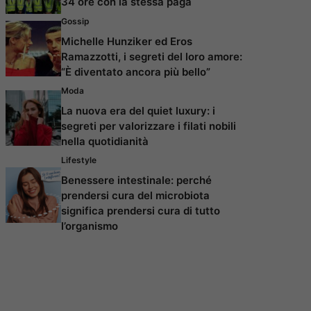
34 ore con la stessa paga
Gossip
Michelle Hunziker ed Eros
Ramazzotti, i segreti del loro amore:
“È diventato ancora più bello”
Moda
La nuova era del quiet luxury: i
segreti per valorizzare i filati nobili
nella quotidianità
Lifestyle
Benessere intestinale: perché
prendersi cura del microbiota
significa prendersi cura di tutto
l’organismo