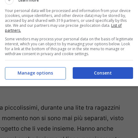
Learn more
Your personal data will be processed and information from your device
(cookies, unique identifiers, and other device data) may be stored by,
accessed by and shared with 319 partners, or used specifically by this
site. We and our partners may use precise geolocation data.
List of
partners.
o da
Alessandro Tenace e Alessio Stigliano
.
Some vendors may process your personal data on the basis of legitimate
interest, which you can object to by managing your options below. Look
mune. Sono entrambi nati nel 1991, il primo citato
for a link at the bottom of this page or in the site menu to manage or
withdraw consent in privacy and cookie settings.
rni di gennaio, precisamente il 4. Entrambi, tra
rtiere della periferia di Milano. Posto in cui
Manage options
Consent
 la periferia che li ospita come un posto da cui
 piccolissimi, durante una lite tra ragazzini
el momento non si sono mai più separati, visto
progetto che li vede insieme. Hanno anche