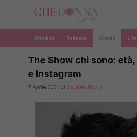
Vai
al
contenuto
Attualità
Bellezza
Gossip
Life
The Show chi sono: età, a
e Instagram
7 Aprile 2021
di
Maurizio Riccio