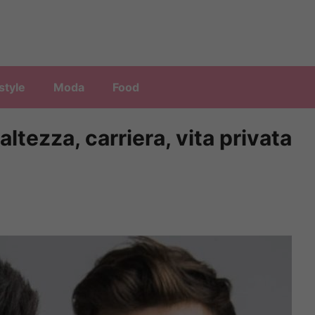
style
Moda
Food
ltezza, carriera, vita privata