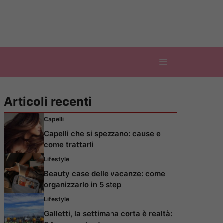
Articoli recenti
Capelli
Capelli che si spezzano: cause e
come trattarli
Lifestyle
Beauty case delle vacanze: come
organizzarlo in 5 step
Lifestyle
Galletti, la settimana corta è realtà: