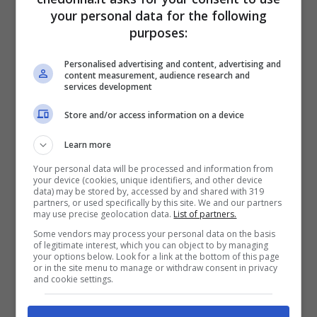
your personal data for the following
continua ricerca della perfezione e ti
purposes:
impegni molto per raggiungerla. Ti
Personalised advertising and content, advertising and
affascinano gli uomini protettivi, che sanno
content measurement, audience research and
services development
stare al mondo.
Store and/or access information on a device
Pagine:
1
2
3
4
5
6
Learn more
Your personal data will be processed and information from
your device (cookies, unique identifiers, and other device
data) may be stored by, accessed by and shared with 319
partners, or used specifically by this site. We and our partners
Articoli recenti
may use precise geolocation data.
List of partners.
Some vendors may process your personal data on the basis
Bellezza
of legitimate interest, which you can object to by managing
your options below. Look for a link at the bottom of this page
Ritmi frenetici e pelle:
or in the site menu to manage or withdraw consent in privacy
come proteggere il viso
and cookie settings.
ogni giorno
Bellezza