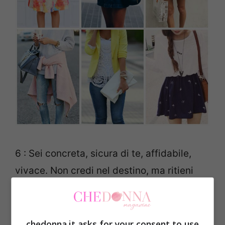
6 : Sei concreta, sicura di te, affidabile,
vivace. Non credi nel destino, ma ritieni
che ciò che ti accade dipenda solo ed
unicamente da te. Lavori sodo per
raggiungere i tuoi obiettivi, sei alla
chedonna.it asks for your consent to use