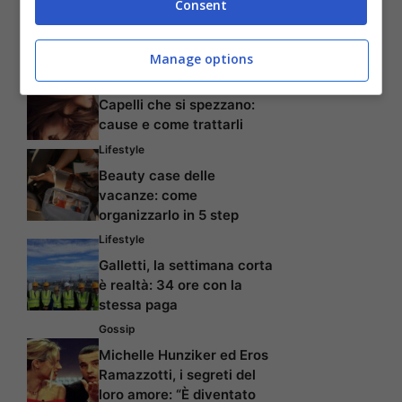
Consent
Creme viso idratanti per
prevenire la secchezza
della pelle
Manage options
Capelli
Capelli che si spezzano:
cause e come trattarli
Lifestyle
Beauty case delle
vacanze: come
organizzarlo in 5 step
Lifestyle
Galletti, la settimana corta
è realtà: 34 ore con la
stessa paga
Gossip
Michelle Hunziker ed Eros
Ramazzotti, i segreti del
loro amore: “È diventato