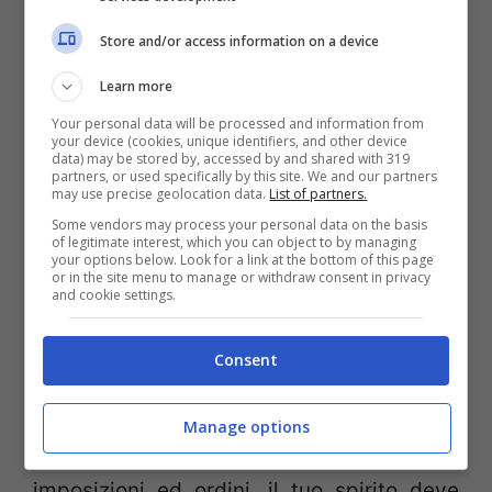
3 : Sei positiva, affidabile, carismatica,
Store and/or access information on a device
vivace e comunicativa. Sei piena di
interessi e di energia, sei un vero e proprio
Learn more
vulcano di idee. Vivi la vita con passione e
Your personal data will be processed and information from
your device (cookies, unique identifiers, and other device
sentimento, non temi l’erotismo e sei
data) may be stored by, accessed by and shared with 319
partners, or used specifically by this site. We and our partners
consapevole del tuo grande fascino. Ti
may use precise geolocation data.
List of partners.
Some vendors may process your personal data on the basis
piacciono gli uomini ironici ed intelligenti,
of legitimate interest, which you can object to by managing
your options below. Look for a link at the bottom of this page
con i quali affrontare vivaci scambi di
or in the site menu to manage or withdraw consent in privacy
and cookie settings.
battute pungenti e sensuali
Consent
4 : Sei determinata, carismatica,
spontanea. Vivi sempre “in prima linea”,
Manage options
non ti tiri mai indietro. Non accetti
imposizioni ed ordini, il tuo spirito deve