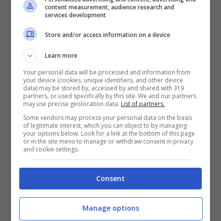
ridere a crepapelle per ore.
content measurement, audience research and
services development
Store and/or access information on a device
3 : Sei positiva, affidabile, carismatica,
vivace e comunicativa. Sei piena di
Learn more
interessi e di energia, sei un vero e proprio
Your personal data will be processed and information from
your device (cookies, unique identifiers, and other device
vulcano di idee. Vivi la vita con passione e
data) may be stored by, accessed by and shared with 319
partners, or used specifically by this site. We and our partners
sentimento, non temi l’erotismo e sei
may use precise geolocation data.
List of partners.
Some vendors may process your personal data on the basis
consapevole del tuo grande fascino. Ti
of legitimate interest, which you can object to by managing
your options below. Look for a link at the bottom of this page
piacciono gli uomini ironici ed intelligenti,
or in the site menu to manage or withdraw consent in privacy
and cookie settings.
con i quali affrontare vivaci scambi di
battute pungenti e sensuali
Consent
4 : Sei anticonformista, sensuale,
Manage options
provocante, schietta, sincera. Ami i ruoli