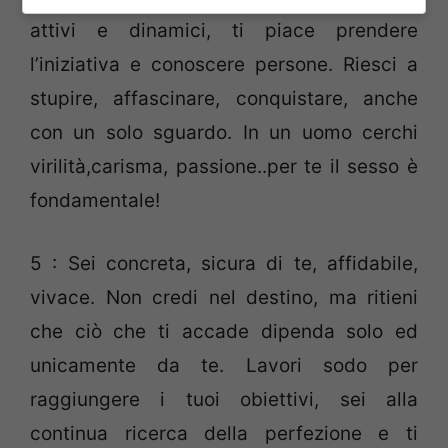
attivi e dinamici, ti piace prendere
l’iniziativa e conoscere persone. Riesci a
stupire, affascinare, conquistare, anche
con un solo sguardo. In un uomo cerchi
virilità,carisma, passione..per te il sesso è
fondamentale!
5 : Sei concreta, sicura di te, affidabile,
vivace. Non credi nel destino, ma ritieni
che ciò che ti accade dipenda solo ed
unicamente da te. Lavori sodo per
raggiungere i tuoi obiettivi, sei alla
continua ricerca della perfezione e ti