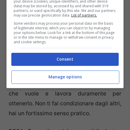
your device (cookies, unique identifiers, and other device
data) may be stored by, accessed by and shared with 319
partners, or used specifically by this site. We and our partners
may use precise geolocation data.
List of partners.
BLU: Sei riflessiva e malinconica, ti piace
Some vendors may process your personal data on the basis
riflettere e studiare te stessa e gli altri.
of legitimate interest, which you can object to by managing
your options below. Look for a link at the bottom of this page
Introversa e timida, ma anche forte e
or in the site menu to manage or withdraw consent in privacy
and cookie settings.
carismatica..non nascondere al mondo la
tua forza e concretezza!
Consent
VERDE: Concreta, equilibrata, stabile,
Manage options
affidabile…sei una persona che sa quel
che vuole e lavora duramente per
ottenerlo. Non ti fai condizionare dagli altri,
hai un fortissimo senso pratico.