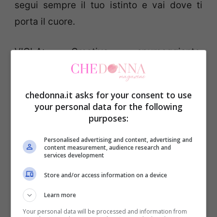
segui sempre il tuo istinto e vai dove ti
porta il cuore.
VIOLA: Creativa, spumeggiante,
energica… sei un caleidoscopio di
personalità! Costantemente alla ricerca di
chedonna.it asks for your consent to use
te stessa, ami esplorare e giocare con le
your personal data for the following
sfaccettature del tuo essere.
purposes:
Personalised advertising and content, advertising and
GIALLO: Estroversa, brillante, armoniosa…
content measurement, audience research and
services development
ti piace sperimentare, viaggiare, amare,
Store and/or access information on a device
provare emozioni forti. Sei una persona
Learn more
positiva ed ottimista, le persone amano
Your personal data will be processed and information from
stare in tua compagnia.