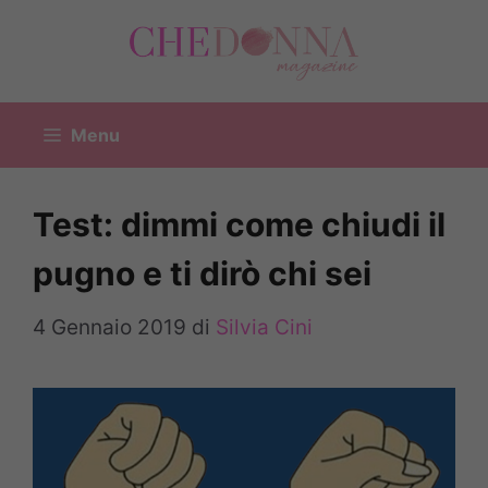
Vai
al
contenuto
Menu
Test: dimmi come chiudi il
pugno e ti dirò chi sei
4 Gennaio 2019
di
Silvia Cini