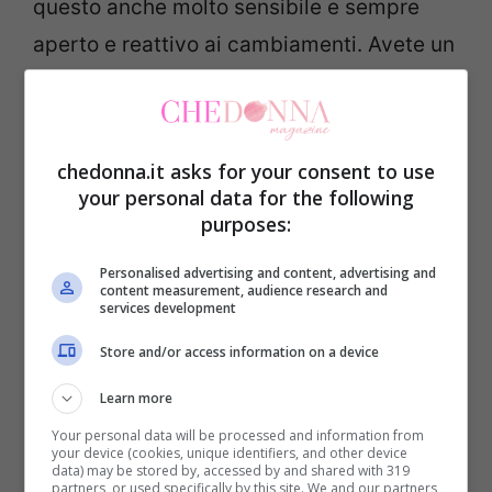
questo anche molto sensibile e sempre
aperto e reattivo ai cambiamenti. Avete un
talento artistico, amate l’armonia e la
giustizia. Essendo un carattere docile, in
generale siete portati a tenere dentro
chedonna.it asks for your consent to use
quello che sentite piuttosto che ferire
your personal data for the following
purposes:
qualcuno. Tutto sommato, siete persone
con le quali è facile andare d’accordo, ma
Personalised advertising and content, advertising and
content measurement, audience research and
è anche vero che privilegiate l’amicizia di
services development
poche e fidate persone. In amore, siete
Store and/or access information on a device
docili, per questo sempre pronti a
Learn more
perdonare e dimenticare.
Your personal data will be processed and information from
your device (cookies, unique identifiers, and other device
data) may be stored by, accessed by and shared with 319
Se invece vi accorgete che la posizione
partners, or used specifically by this site. We and our partners