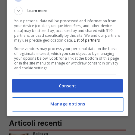
Jean Haner, autore del libro The Wisdom of
Learn more
Your Face, ritiene che la forma del nostro
Your personal data will be processed and information from
your device (cookies, unique identifiers, and other device
viso influenzi il carattere. Haner ha dunque
data) may be stored by, accessed by and shared with 319
partners, or used specifically by this site. We and our partners
may use precise geolocation data.
List of partners.
spiegato su Cosmopolitan Usa come
Some vendors may process your personal data on the basis
decifrare il nostro volto. Ecco le sei forme
of legitimate interest, which you can object to by managing
your options below. Look for a link at the bottom of this page
del viso, scegli la tua e leggi la definizione
or in the site menu to manage or withdraw consent in privacy
and cookie settings.
alla pagina successiva.
Consent
Pagine:
1
2
Manage options
Articoli recenti
Bellezza