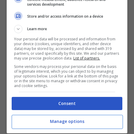
services development
1 : Sei romantica, profonda, generosa,
Store and/or access information on a device
sensibile. Il tuo animo è pacato, ma
Learn more
spumeggiante; delicato ma grintoso. Sei
Your personal data will be processed and information from
your device (cookies, unique identifiers, and other device
una persona molto legata alla famiglia ed
data) may be stored by, accessed by and shared with 319
partners, or used specifically by this site. We and our partners
ai valori. Ti conosci bene e ti comprendi
may use precise geolocation data.
List of partners.
Some vendors may process your personal data on the basis
molto meglio di quanto facciano gli altri.
of legitimate interest, which you can object to by managing
your options below. Look for a link at the bottom of this page
Ami l’amore e l’amicizia, detesti la
or in the site menu to manage or withdraw consent in privacy
and cookie settings.
superficialità. Sei attratta dagli uomini
diretti e romantici, che sanno parlarti dritto
Consent
al cuore.
Manage options
Pagine:
1
2
3
4
5
6