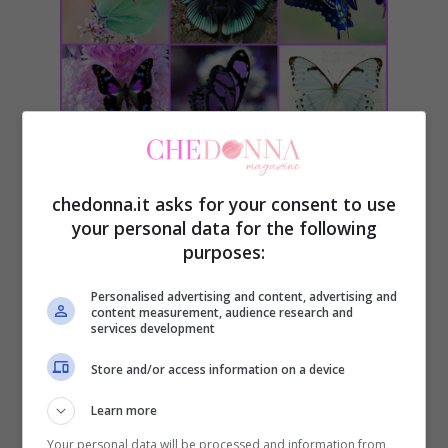
Test: come una farfalla
chedonna.it asks for your consent to use
your personal data for the following
1 : Sei romantica, profonda, generosa,
purposes:
sensibile. Il tuo animo è pacato, ma
Personalised advertising and content, advertising and
spumeggiante; delicato ma grintoso. Sei
content measurement, audience research and
services development
una persona molto legata alla famiglia ed
Store and/or access information on a device
ai valori. Ti conosci bene e ti comprendi
molto meglio di quanto facciano gli altri.
Learn more
Ami l’amore e l’amicizia, detesti la
Your personal data will be processed and information from