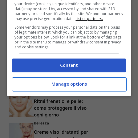
your device (cookies, unique identifiers, and other device
superficialità. Sei attratta dagli uomini
data) may be stored by, accessed by and shared with 319
partners, or used specifically by this site. We and our partners
diretti e romantici, che sanno parlarti dritto
may use precise geolocation data.
List of partners.
Some vendors may process your personal data on the basis
al cuore.
of legitimate interest, which you can object to by managing
your options below. Look for a link at the bottom of this page
or in the site menu to manage or withdraw consent in privacy
and cookie settings.
Pagine:
1
2
3
4
5
6
Consent
Articoli recenti
Manage options
Bellezza
Ritmi frenetici e pelle:
come proteggere il viso
ogni giorno
Bellezza
Creme viso idratanti per