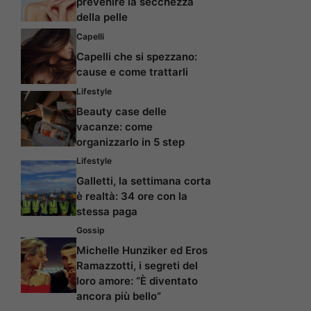
prevenire la secchezza
della pelle
Capelli
Capelli che si spezzano:
cause e come trattarli
Lifestyle
Beauty case delle
vacanze: come
organizzarlo in 5 step
Lifestyle
Galletti, la settimana corta
è realtà: 34 ore con la
stessa paga
Gossip
Michelle Hunziker ed Eros
Ramazzotti, i segreti del
loro amore: “È diventato
ancora più bello”