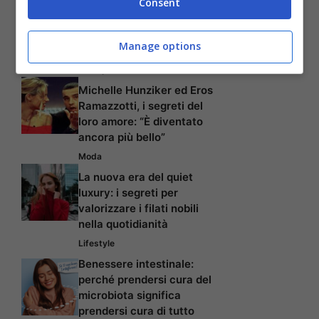
Consent
Galletti, la settimana corta
è realtà: 34 ore con la
Manage options
stessa paga
Gossip
Michelle Hunziker ed Eros
Ramazzotti, i segreti del
loro amore: “È diventato
ancora più bello”
Moda
La nuova era del quiet
luxury: i segreti per
valorizzare i filati nobili
nella quotidianità
Lifestyle
Benessere intestinale:
perché prendersi cura del
microbiota significa
prendersi cura di tutto