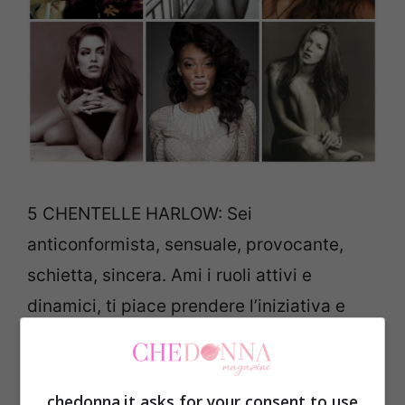
5 CHENTELLE HARLOW: Sei
anticonformista, sensuale, provocante,
schietta, sincera. Ami i ruoli attivi e
dinamici, ti piace prendere l’iniziativa e
conoscere persone. Riesci a stupire,
affascinare, conquistare, anche con un
solo sguardo. In un uomo cerchi
chedonna.it asks for your consent to use