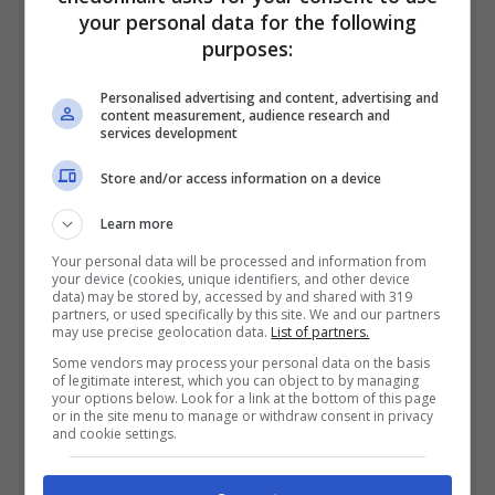
your personal data for the following
virilità,carisma, passione..per te il sesso è
purposes:
fondamentale!
Personalised advertising and content, advertising and
content measurement, audience research and
Pagine:
1
2
3
4
5
6
7
services development
Store and/or access information on a device
Learn more
Articoli recenti
Your personal data will be processed and information from
your device (cookies, unique identifiers, and other device
Capelli
data) may be stored by, accessed by and shared with 319
partners, or used specifically by this site. We and our partners
Capelli che si spezzano:
may use precise geolocation data.
List of partners.
cause e come trattarli
Some vendors may process your personal data on the basis
of legitimate interest, which you can object to by managing
Lifestyle
your options below. Look for a link at the bottom of this page
Beauty case delle
or in the site menu to manage or withdraw consent in privacy
and cookie settings.
vacanze: come
organizzarlo in 5 step
Lifestyle