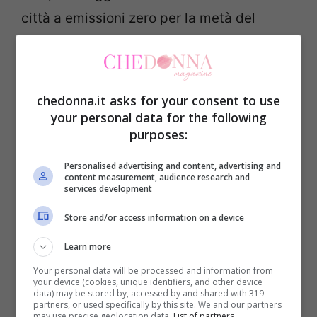
città a emissioni zero per la metà del
tempo. Non è un caso che alcune
istituzioni pubbliche come comuni e
regioni incentivino con
benefici e incentivi
chedonna.it asks for your consent to use
fiscali
i proprietari di auto ibride.
your personal data for the following
purposes:
Un altro punto a favore è la
praticità
; la
Personalised advertising and content, advertising and
content measurement, audience research and
parte elettrica si ricarica da sola durante la
services development
guida; non c’è bisogno di effettuare
Store and/or access information on a device
ricariche alle prese domestiche oppure
Learn more
alle colonnine.
Your personal data will be processed and information from
your device (cookies, unique identifiers, and other device
data) may be stored by, accessed by and shared with 319
Anche a livello di prestazioni la tecnologia
partners, or used specifically by this site. We and our partners
may use precise geolocation data.
List of partners.