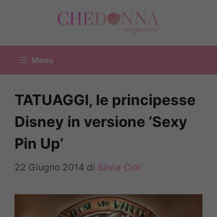
Vai
al
contenuto
Menu
TATUAGGI, le principesse
Disney in versione ‘Sexy
Pin Up’
22 Giugno 2014
di
Silvia Cini