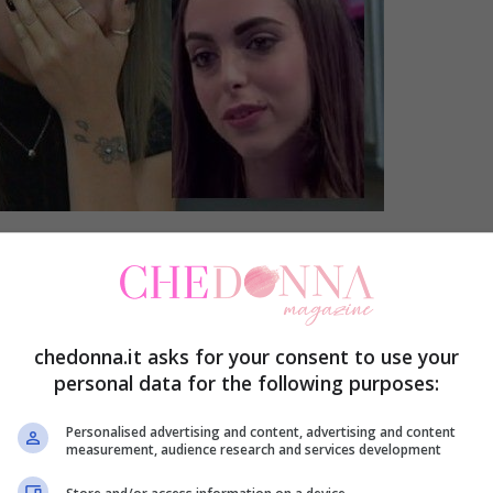
Negli ultimi giorni
Tara Gabrielletto
ha fatto
chedonna.it asks for your consent to use your
parlare di sè ed i motivi di tale notorietà non
personal data for the following purposes:
sono esattamente onorevoli.
Personalised advertising and content, advertising and content
measurement, audience research and services development
Tara è infatti coinvolta nell’ultima bufera social