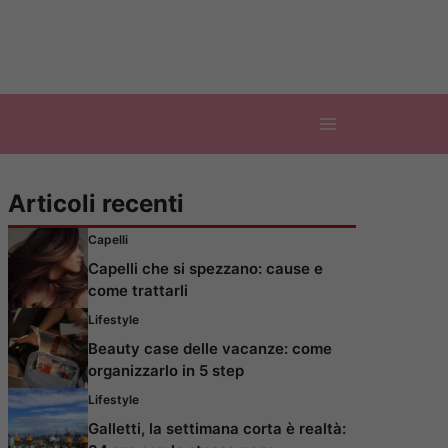
Articoli recenti
Capelli
Capelli che si spezzano: cause e
come trattarli
Lifestyle
Beauty case delle vacanze: come
organizzarlo in 5 step
Lifestyle
Galletti, la settimana corta è realtà: