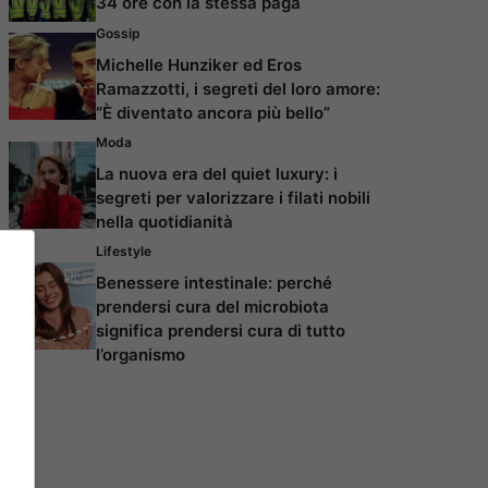
34 ore con la stessa paga
Gossip
Michelle Hunziker ed Eros
Ramazzotti, i segreti del loro amore:
“È diventato ancora più bello”
Moda
La nuova era del quiet luxury: i
segreti per valorizzare i filati nobili
nella quotidianità
Lifestyle
Benessere intestinale: perché
prendersi cura del microbiota
significa prendersi cura di tutto
l’organismo