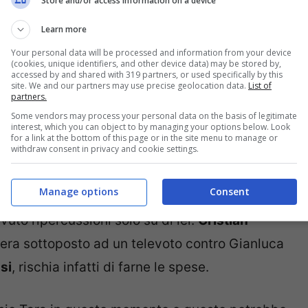
Store and/or access information on a device
di Uomini e donne. La Gabrielletto sarebbe
Learn more
 e Giulia Carnevali
a discapito della redazione
Your personal data will be processed and information from your device
(cookies, unique identifiers, and other device data) may be stored by,
accessed by and shared with 319 partners, or used specifically by this
site. We and our partners may use precise geolocation data.
List of
partners.
na serata a Capodanno,
lo avrebbe aiutato a
Some vendors may process your personal data on the basis of legitimate
interest, which you can object to by managing your options below. Look
cerla
a tener duro e ad aspettare prima di uscire
for a link at the bottom of this page or in the site menu to manage or
withdraw consent in privacy and cookie settings.
tto riteneva infatti che in tal modo Lucas
popolarità.
Manage options
Consent
uto ripercussioni solo su di lei.
Cristian
era sottoposto ad un televoto contro Gianluca
si
, rischia infatti di farne le spese.