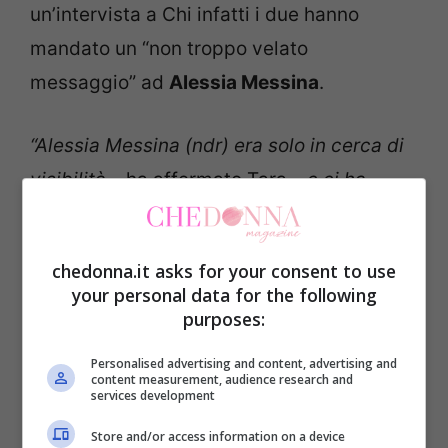
un’intervista a Chi infatti i due hanno
mandato un “non troppo velato
messaggio” ad
Alessia Messina
.
“Alessia Messina (ndr) era solo in cerca di
visibilità
– ha affermato Tara –
e ci ha
usato per averla. Ci sono state donne che
hanno cercato di mettersi in mezzo
chedonna.it asks for your consent to use
facendo le stupidine. E io ci impazzivo e
your personal data for the following
sottoponevo Cristian a veri e propri
purposes:
interrogatori.”
Personalised advertising and content, advertising and
content measurement, audience research and
services development
Pronta la risposta di Alessia, che ha
Store and/or access information on a device
postato una sua foto al mare con tanto di