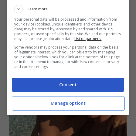
didascalia:
Learn more
Your personal data will be processed and information from
your device (cookies, unique identifiers, and other device
“Guardate che mare…
#francamente me
data) may be stored by, accessed by and shared with 319
partners, or used specifically by this site. We and our partners
ne infischio
#felice come una bambina …”
may use precise geolocation data.
List of partners.
Some vendors may process your personal data on the basis
of legitimate interest, which you can object to by managing
your options below. Look for a link at the bottom of this page
or in the site menu to manage or withdraw consent in privacy
and cookie settings.
Consent
Manage options