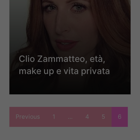
Clio Zammatteo, età,
make up e vita privata
Previous
1
…
4
5
6