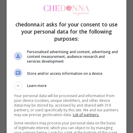
chedonna.it asks for your consent to use
your personal data for the following
purposes:
Sara Zanier: età, marito,
Personalised advertising and content, advertising and
figli, carriera e curiosità
content measurement, audience research and
services development
dell’attrice
Store and/or access information on a device
Learn more
Your personal data will be processed and information from
17 Febbraio 2019
your device (cookies, unique identifiers, and other device
data) may be stored by, accessed by and shared with 319
partners, or used specifically by this site. We and our partners
may use precise geolocation data.
List of partners.
Some vendors may process your personal data on the basis
of legitimate interest, which you can object to by managing
your options below. Look for a link at the bottom of this page