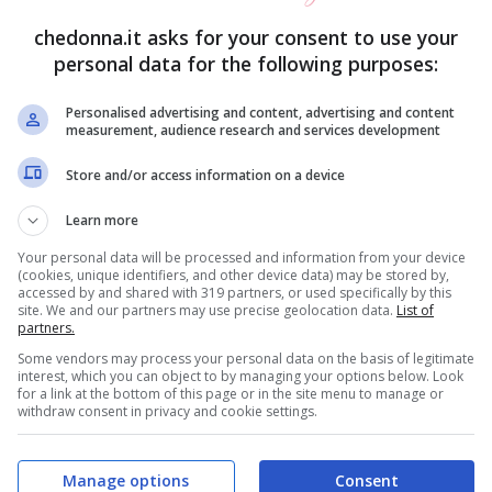
icende accadute tra le varie mura di
Palazzo
chedonna.it asks for your consent to use your
e gioiose raccontate all’interno del
Caffè
personal data for the following purposes:
Personalised advertising and content, advertising and content
measurement, audience research and services development
i telespettatori di
Un posto al sole
anche la
Store and/or access information on a device
e messa da parte e si avvicina, a grandi passi,
Learn more
icina quel lunedì
25 agosto
atteso quasi come il
Your personal data will be processed and information from your device
 dicembre
,
Natale
.
(cookies, unique identifiers, and other device data) may be stored by,
accessed by and shared with 319 partners, or used specifically by this
site. We and our partners may use precise geolocation data.
List of
dell’estate e ciascuno ha trascorso il ‘proprio’
partners.
Some vendors may process your personal data on the basis of legitimate
hi più tranquillo, chi più indeciso, chi più
interest, which you can object to by managing your options below. Look
for a link at the bottom of this page or in the site menu to manage or
andiamo a scoprire insieme cosa ci attende
withdraw consent in privacy and cookie settings.
 posto al sole
.
Manage options
Consent