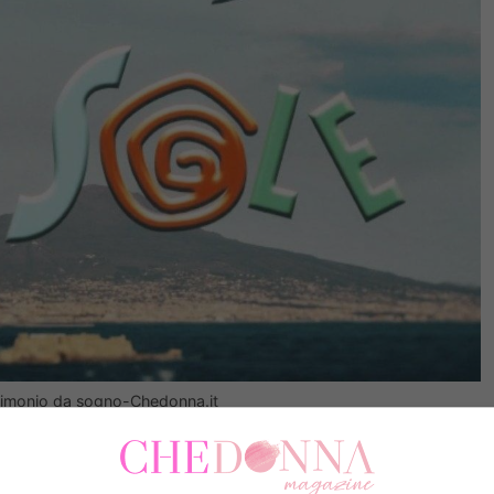
trimonio da sogno-Chedonna.it
ente milioni, coloro che sono cresciuti e magari