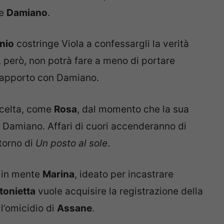
e
Damiano
.
nio
costringe Viola a confessargli la verità
 però, non potrà fare a meno di portare
 rapporto con Damiano.
scelta, come
Rosa
, dal momento che la sua
 a Damiano. Affari di cuori accenderanno di
torno di
Un posto al sole
.
a in mente
Marina
, ideato per incastrare
tonietta
vuole acquisire la registrazione della
l’omicidio di
Assane
.