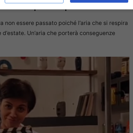
più anticipazioni più bollenti
 non essere passato poiché l’aria che si respira
e d’estate. Un’aria che porterà conseguenze