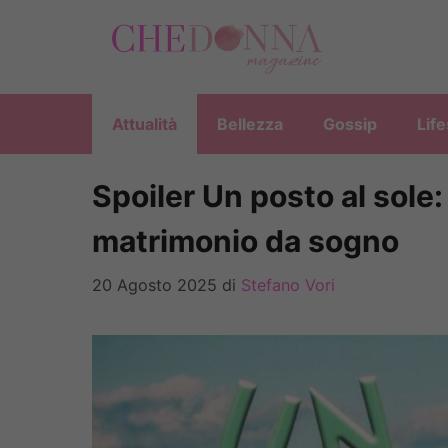
Vai
al
contenuto
Attualità
Bellezza
Gossip
Life
Spoiler Un posto al sole:
matrimonio da sogno
20 Agosto 2025
di
Stefano Vori