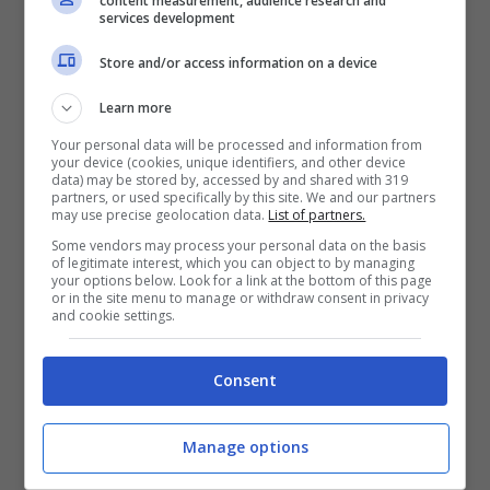
content measurement, audience research and
services development
Il
ciclo lunare dura più o meno 29
giorni e
Store and/or access information on a device
si divide in
quattro fasi
: luna nuova,
Learn more
crescente, piena e calante. Ognuna di
Your personal data will be processed and information from
queste fasi, secondo la tradizione, avrebbe
your device (cookies, unique identifiers, and other device
data) may be stored by, accessed by and shared with 319
effetti diversi
non solo sulle maree ma
partners, or used specifically by this site. We and our partners
may use precise geolocation data.
List of partners.
anche sulla tua chioma. Il tuo parrucchiere
Some vendors may process your personal data on the basis
di fiducia potrebbe scegliere il prossimo
of legitimate interest, which you can object to by managing
your options below. Look for a link at the bottom of this page
appuntamento per tagliarti i capelli
or in the site menu to manage or withdraw consent in privacy
and cookie settings.
guardando
il calendario lunare del 2025.
Consent
Se vuoi capelli più lunghi e forti,
la luna
crescente e la luna piena
sono i tuoi alleati
Manage options
migliori, in questi giorni la leggenda vuole