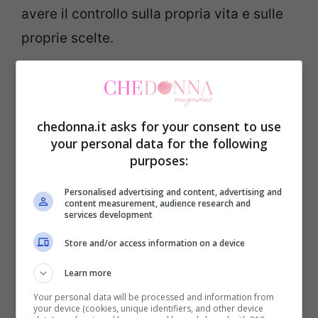
avere il controllo sulla propria vita e sulle
proprie scelte.
Sognare di volare e poi di
precipitare
chedonna.it asks for your consent to use
your personal data for the following
Uno dei sogni che tutti abbiamo fatto da
purposes:
bambini è quello di poter volare liberi nel
cielo. A quel sogno, che spesso era anche
Personalised advertising and content, advertising and
content measurement, audience research and
una fantasia a occhi aperti, si associava
services development
solitamente un
profondo senso di
Store and/or access information on a device
benessere e di fiducia in se stessi.
Learn more
Your personal data will be processed and information from
Capita a volte di ripetere anche da adulti il
your device (cookies, unique identifiers, and other device