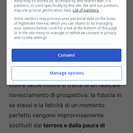
data) may be stored by, accessed by and shared with 319
sogno preferito di quando si era bambini:
partners, or used specifically by this site. We and our partners
may use precise geolocation data.
List of partners.
in quel caso si tratta di un sogno
Some vendors may process your personal data on the basis
of legitimate interest, which you can object to by managing
completamente positivo. Ma cosa accade
your options below. Look for a link at the bottom of this page
or in the site menu to manage or withdraw consent in privacy
se alla sensazione di librarsi nel cielo come
and cookie settings.
un uccello si associa l’esperienza
Consent
terrificante di
precipitare
improvvisamente verso il suolo?
Manage options
Com’è facile intuire si tratta di un radicale
rovesciamento di prospettiva: la fiducia in
se stessi e la felicità di un momento
perfetto vengono improvvisamente
sostituiti dal
terrore e dalla paura di