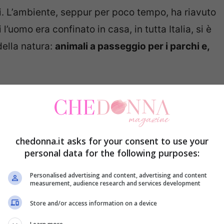
i. L’ambiente, seppur per poco tempo, ha riavuto
 l’uomo era confinato in casa, in tutta Italia, si è
della natura:
animali a passeggio per i parchi e,
e
chiusura del buco dell’ozono
, con record in
dini possa avere un’incidenza sull’ambiente è
erò nasce quando, questo impatto, diventa poco
chedonna.it asks for your consent to use your
entesi felice” del lockdown, smog e inquinamento
personal data for the following purposes:
tando alla classifica pubblicata su
The Lancet
Personalised advertising and content, advertising and content
stano maggiore preoccupazione. Ecco quali sono.
measurement, audience research and services development
Store and/or access information on a device
 chi va la maglia nera