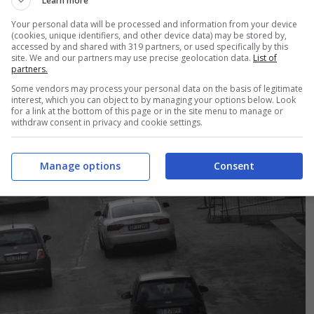
Learn more
Your personal data will be processed and information from your device
(cookies, unique identifiers, and other device data) may be stored by,
accessed by and shared with 319 partners, or used specifically by this
site. We and our partners may use precise geolocation data.
List of
partners.
Some vendors may process your personal data on the basis of legitimate
interest, which you can object to by managing your options below. Look
for a link at the bottom of this page or in the site menu to manage or
withdraw consent in privacy and cookie settings.
Manage options
Consent