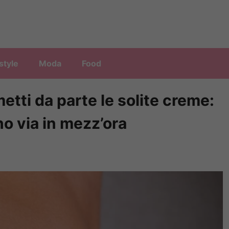
style
Moda
Food
metti da parte le solite creme:
o via in mezz’ora