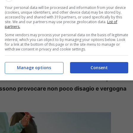
e costosi.
Invece c’è un metodo naturale ed
Your personal data will be processed and information from your device
le smagliature e della cellulite in mezz’ora
(cookies, unique identifiers, and other device data) may be stored by,
accessed by and shared with 319 partners, or used specifically by this
tta.
site. We and our partners may use precise geolocation data.
List of
partners.
Some vendors may process your personal data on the basis of legitimate
gliature e cellulite in mezz’ora
interest, which you can object to by managing your options below. Look
for a link at the bottom of this page or in the site menu to manage or
withdraw consent in privacy and cookie settings.
emi molto comuni in tante donne e che si possono
Manage options
Consent
 per la difficoltà di eliminare i liquidi in
ti nei tessuti a formare la cosiddetta pelle a
ossono provocare non poco disagio e vergogna