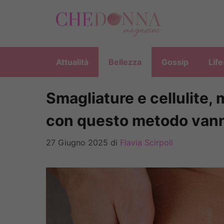
Vai
al
contenuto
Attualità
Bellezza
Gossip
Life
Smagliature e cellulite, 
con questo metodo vann
27 Giugno 2025
di
Flavia Scirpoli