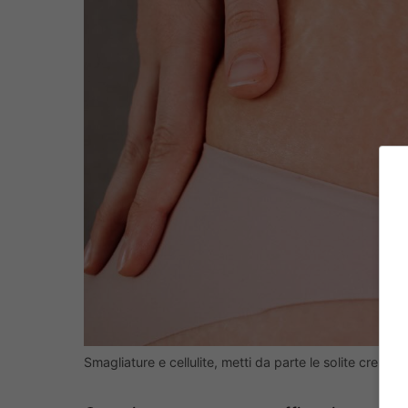
Smagliature e cellulite, metti da parte le solite cre