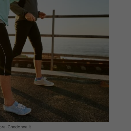
z’ora-Chedonna.it