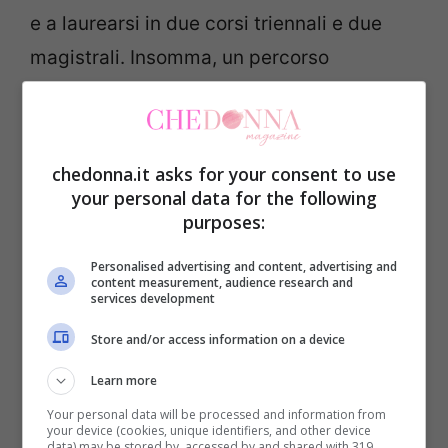
e a laurearsi in due corsi triennali e due
magistrali. Insomma, un percorso
decisamente notevole che in poche
persone possono vantare. Per questo
motivo oggi non è una “semplice”
chedonna.it asks for your consent to use
fisioterapista, ma svolge anche la
your personal data for the following
purposes:
professione di nutrizionista ed osteopata e
ora si sta perfino per laureare in Scienze
Personalised advertising and content, advertising and
content measurement, audience research and
Motorie. Insomma, si è data da fare e non
services development
poco.
Store and/or access information on a device
Learn more
Per quanto riguarda il suo lato caratteriale,
Your personal data will be processed and information from
Silvia si è definita una donna molto severa.
your device (cookies, unique identifiers, and other device
data) may be stored by, accessed by and shared with 319