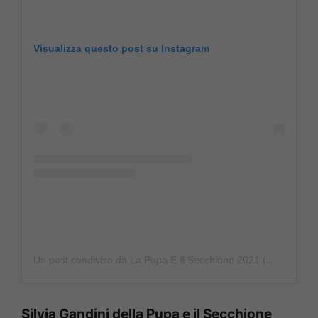
Visualizza questo post su Instagram
Un post condiviso da La Pupa E Il Secchione 2021 (@la_pupa_e_il_secchione_2021)
Silvia Gandini della Pupa e il Secchione