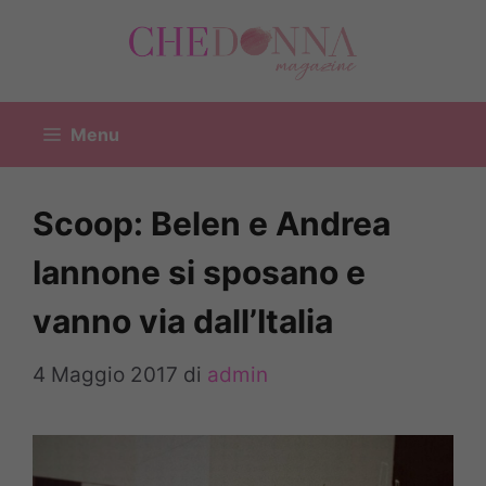
Vai
al
contenuto
Menu
Scoop: Belen e Andrea
Iannone si sposano e
vanno via dall’Italia
4 Maggio 2017
di
admin