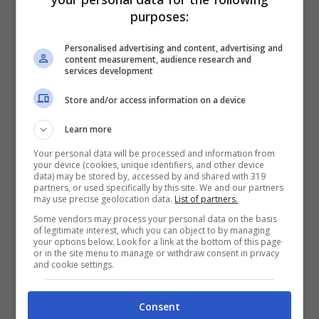
purposes:
casa ed avrebbero deciso di trasferirsi in
Svizzera, a Lugano, un luogo più tranquillo
Personalised advertising and content, advertising and
content measurement, audience research and
e riparato dove vivere una vita “normale”
services development
lontano dai riflettori e soprattutto dai
Store and/or access information on a device
paparazzi.
Learn more
Your personal data will be processed and information from
Questa non è però l’unica scelta
your device (cookies, unique identifiers, and other device
data) may be stored by, accessed by and shared with 319
importante.
partners, or used specifically by this site. We and our partners
may use precise geolocation data.
List of partners.
Some vendors may process your personal data on the basis
Infatti, secondo quanto riporta Novella
of legitimate interest, which you can object to by managing
your options below. Look for a link at the bottom of this page
2000, la Rodriguez e Iannone avrebbero
or in the site menu to manage or withdraw consent in privacy
and cookie settings.
deciso di sposarsi.
Consent