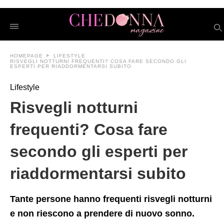
Risvegli+notturni+frequenti%3F+Cosa+fare+secondo+gli+esper
chedonnait
/risvegli-
notturni-
frequenti-
cosa-
HOMEPAGE
LIFESTYLE
fare-
RISVEGLI NOTTURNI FREQUENTI? COSA FARE SECONDO GLI
secondo-
ESPERTI PER RIADDORMENTARSI SUBITO
gli-
esperti-
Lifestyle
per-
riaddormentarsi-
Risvegli notturni
subito/amp/
frequenti? Cosa fare
secondo gli esperti per
riaddormentarsi subito
Tante persone hanno frequenti risvegli notturni
e non riescono a prendere di nuovo sonno.