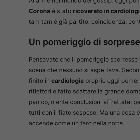
Allarme nel mondo del gossip: oggi pom
Corona
è stato
ricoverato in cardiolog
tam tam è già partito: coincidenza, cont
Un pomeriggio di sorpres
Pensavate che il pomeriggio scorresse tr
scena che nessuno si aspettava. Seco
finito in
cardiologia
proprio oggi pomeri
riflettori e fatto scattare la grande 
panico, niente conclusioni affrettate: p
tutti con il fiato sospeso. Ma una cosa è
accende come un faro nella notte.