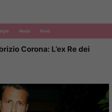
style
Moda
Food
rizio Corona: L’ex Re dei