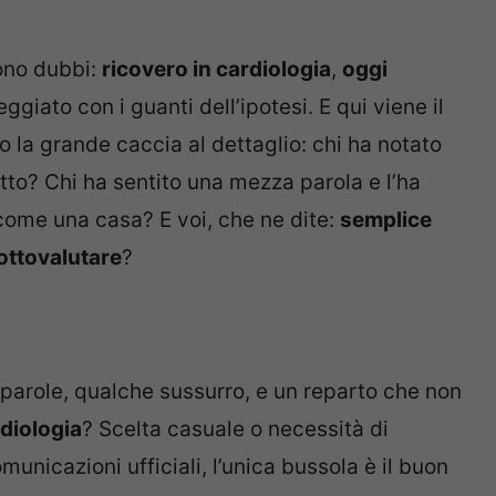
sono dubbi:
ricovero in cardiologia
,
oggi
eggiato con i guanti dell’ipotesi. E qui viene il
ito la grande caccia al dettaglio: chi ha notato
to? Chi ha sentito una mezza parola e l’ha
come una casa? E voi, che ne dite:
semplice
ottovalutare
?
e parole, qualche sussurro, e un reparto che non
diologia
? Scelta casuale o necessità di
unicazioni ufficiali, l’unica bussola è il buon