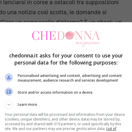
lanciarsi in corse a ostacoli tra supposizioni
o una notizia così scotta, le domande si
? C’era un campanello d’allarme? È un check-up
segnali?
chedonna.it asks for your consent to use your
personal data for the following purposes:
abbiamo è nitido:
oggi pomeriggio
si è saputo del
lo “certezze”. Il resto lo lasciamo al condizionale,
Personalised advertising and content, advertising and content
measurement, audience research and services development
 Potrebbe trattarsi di una breve parentesi, di
Store and/or access information on a device
iano dietro di sé solo uno spavento passeggero.
Learn more
 episodio isolato
o leggete tra le righe
qualcosa
Your personal data will be processed and information from your device
(cookies, unique identifiers, and other device data) may be stored by,
accessed by and shared with 319 partners, or used specifically by this
site. We and our partners may use precise geolocation data.
List of