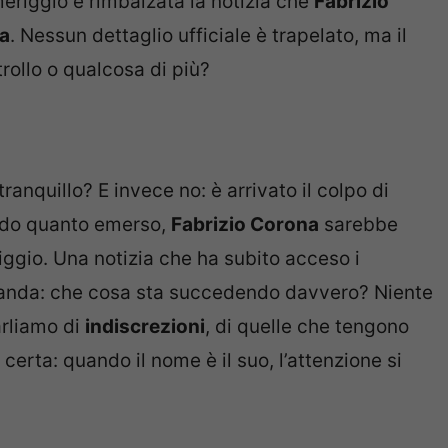
eriggio è rimbalzata la notizia che
Fabrizio
ia
. Nessun dettaglio ufficiale è trapelato, ma il
rollo o qualcosa di più?
e
anquillo? E invece no: è arrivato il colpo di
ndo quanto emerso,
Fabrizio Corona
sarebbe
ggio. Una notizia che ha subito acceso i
domanda: che cosa sta succedendo davvero? Niente
arliamo di
indiscrezioni
, di quelle che tengono
 certa: quando il nome è il suo, l’attenzione si