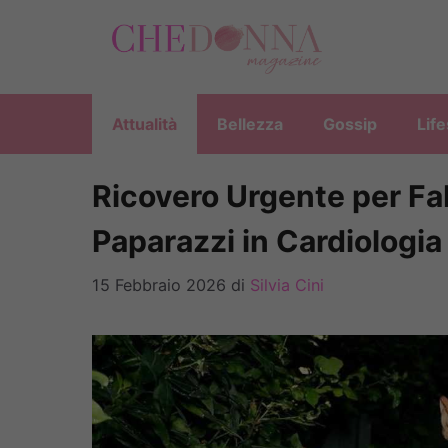
Vai
al
contenuto
Attualità
Bellezza
Gossip
Life
Ricovero Urgente per Fab
Paparazzi in Cardiologia
15 Febbraio 2026
di
Silvia Cini