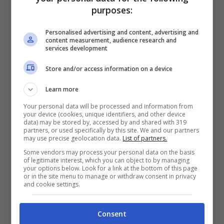
Festival di Sanremo: le prime
purposes:
dichiarazioni di Irama dopo
Personalised advertising and content, advertising and
la “performance”
content measurement, audience research and
services development
Store and/or access information on a device
Learn more
Your personal data will be processed and information from
your device (cookies, unique identifiers, and other device
data) may be stored by, accessed by and shared with 319
partners, or used specifically by this site. We and our partners
may use precise geolocation data.
List of partners.
Some vendors may process your personal data on the basis
of legitimate interest, which you can object to by managing
your options below. Look for a link at the bottom of this page
Foto Instagram da
or in the site menu to manage or withdraw consent in privacy
and cookie settings.
https://www.instagram.com/irama.plume/
Irama
ci ha tenuto a precisare che
Consent