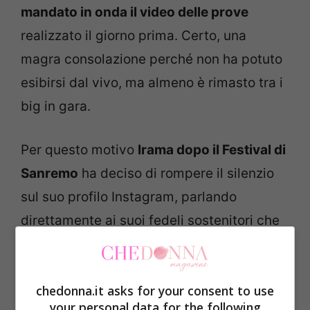
mandato in onda il video delle prove
realizzato il giorno prima. Certo, una
magra consolazione perché non ha potuto
esibirsi dal vivo, ma almeno è rimasto tra i
big in gara.
Per questo motivo
Irama dopo il Festival di
Sanremo
ha deciso di rompere il silenzio
sul suo profilo Instagram, parlando
direttamente ai suoi fedeli sostenitori che
non aspettavano altro che vederlo esibirsi
sul palco dell’Ariston.
chedonna.it asks for your consent to use
your personal data for the following