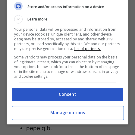
150 g di scamorza affumicata
Store and/or access information on a device
grattugiata
Learn more
80 g di mozzarella light grattugiata
Your personal data will be processed and information from
your device (cookies, unique identifiers, and other device
80 g di Parmigiano Reggiano
data) may be stored by, accessed by and shared with 319
partners, or used specifically by this site. We and our partners
grattugiato
may use precise geolocation data.
List of partners.
4 uova
Some vendors may process your personal data on the basis
of legitimate interest, which you can object to by managing
1 spicchio d’aglio grattugiato
your options below. Look for a link at the bottom of this page
or in the site menu to manage or withdraw consent in privacy
olio extravergine di oliva q.b.
and cookie settings.
pangrattato q.b.
Consent
basilico q.b.
origano q.b.
Manage options
sale q.b.
pepe q.b.