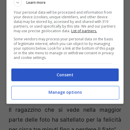
ha iniziato a fotografare quei bambini, con
Learn more
il permesso dei genitori, mentre
Your personal data will be processed and information from
your device (cookies, unique identifiers, and other device
data) may be stored by, accessed by and shared with 319
giocavano: “Ho fotografato i bambini
partners, or used specifically by this site. We and our partners
may use precise geolocation data.
List of partners.
cercando di non attirare la loro attenzione,
Some vendors may process your personal data on the basis
infatti, il più delle volte, hanno pensato che
of legitimate interest, which you can object to by managing
your options below. Look for a link at the bottom of this page
fossi ancora concentrato a scattare foto a
or in the site menu to manage or withdraw consent in privacy
and cookie settings.
piante e animali”.
Consent
Alla fine del suo progetto, il fotografo ha
poi mostrato gli scatti ai bambini che
Manage options
sottolinea “sono
impazziti per l’emozione
!
Il ragazzino che si vede nella maggior
parte delle foto ha saltellato per la felicità
per circa tre minuti fino a perdere il fiato”.