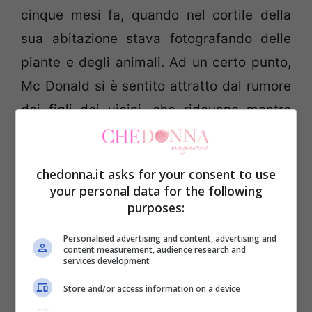
cinque mesi fa, quando nel cortile della
sua abitazione stava fotografando delle
piante e degli animali. Ad un certo punto,
Mc Donald si è sentito attratto dal rumore
dei figli dei vicini, che ridevano mentre
giocavano su un’ altalena: “Non sapevano
della mia presenza, erano nel
loro piccolo
chedonna.it asks for your consent to use
mondo
, come se la
vita fosse una gioia
your personal data for the following
assoluta
. C’era qualcosa, in quello che
purposes:
facevano, che mi ha riempito l’anima di
Personalised advertising and content, advertising and
content measurement, audience research and
felicità”.
services development
Store and/or access information on a device
L’idea è nata quasi per gioco e McDonald