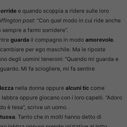
orride
e quando scoppia a ridere sulle loro
uffington post
: “Con quel modo in cui ride anche
 sempre a farmi sorridere”.
entre
guarda
il compagno in modo
amorevole
.
cambiare per ego maschile. Ma le riposte
no degli uomini teneroni: “Quando mi guarda e
guardo. Mi fa sciogliere, mi fa sentire
dezza
nella donna oppure
alcuni tic
come
 labbra oppure giocano con i loro capelli. “Adoro
ando è tesa”, scrive un uomo.
tuosa
. Tanto che in molti hanno detto di
o labbra oppure prende iniziative al letto.