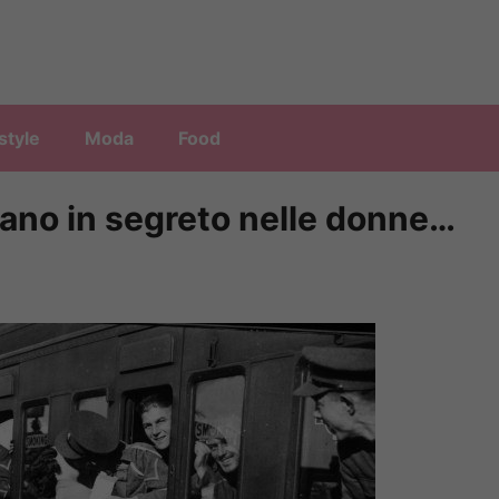
style
Moda
Food
mano in segreto nelle donne…