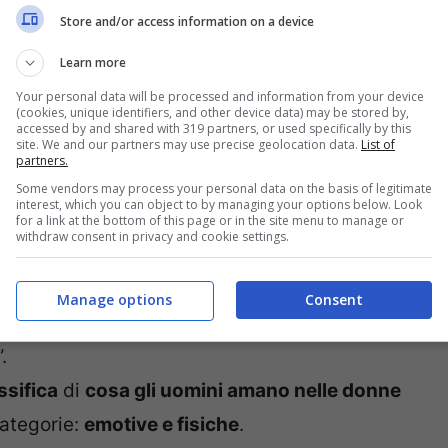
Store and/or access information on a device
Learn more
Your personal data will be processed and information from your device
(cookies, unique identifiers, and other device data) may be stored by,
accessed by and shared with 319 partners, or used specifically by this
site. We and our partners may use precise geolocation data.
List of
partners.
Some vendors may process your personal data on the basis of legitimate
interest, which you can object to by managing your options below. Look
on abbiamo uno sguardo critico sia positivo che
for a link at the bottom of this page or in the site menu to manage or
withdraw consent in privacy and cookie settings.
ondaggio
promosso da un blog americano
isper ha voluto indagare alcuni aspetti sugli
Manage options
Consent
 compagna: “Che cos’è che adorate in segreto
.
ssifica
di
cosa gli uomini amano nelle donne
ategorie:
emotive e fisiche
.