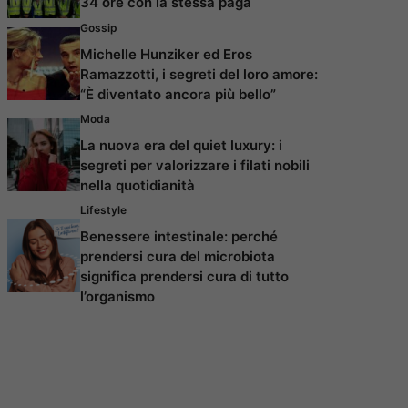
34 ore con la stessa paga
Gossip
Michelle Hunziker ed Eros
Ramazzotti, i segreti del loro amore:
“È diventato ancora più bello”
Moda
La nuova era del quiet luxury: i
segreti per valorizzare i filati nobili
nella quotidianità
Lifestyle
Benessere intestinale: perché
prendersi cura del microbiota
significa prendersi cura di tutto
l’organismo