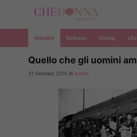
Vai
al
contenuto
Attualità
Bellezza
Gossip
Life
Quello che gli uomini a
31 Gennaio 2015
di
admin