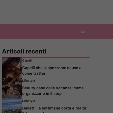
Articoli recenti
Capelli
Capelli che si spezzano: cause e
come trattarli
Lifestyle
Beauty case delle vacanze: come
organizzarlo in 5 step
Lifestyle
Galletti, la settimana corta è realtà: