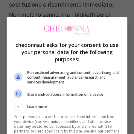
sostituzione o risarcimento immediato.
Non molti lo sanno, ma i biglietti aerei
cartacei hanno un
valore monetario
e
possono essere utilizzati da altri, con un
chedonna.it asks for your consent to use
buon documento d’identità falsificato. Ma
your personal data for the following
qualora perdessi il tuo biglietto, ecco cosa
purposes:
fare:
Personalised advertising and content, advertising and
content measurement, audience research and
services development
Non fatti prendere dal panico
. Per
quanto ci si possa sentire arrabbiati,
Store and/or access information on a device
contenere le emozioni è sempre una
Learn more
mossa positiva. Cerca di pensare
Your personal data will be processed and information from
your device (cookies, unique identifiers, and other device
con calma a come hai potuto
data) may be stored by, accessed by and shared with 319
partners, or used specifically by this site. We and our partners