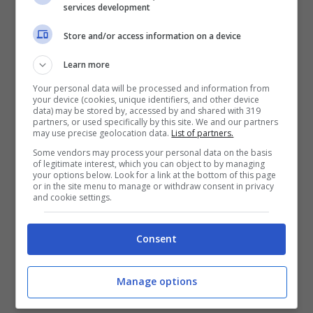
services development
Store and/or access information on a device
Learn more
Your personal data will be processed and information from
your device (cookies, unique identifiers, and other device
data) may be stored by, accessed by and shared with 319
Un post condiviso da Pamela Saino (@sainopamela)
partners, or used specifically by this site. We and our partners
may use precise geolocation data.
List of partners.
Oggi i tre formano una famiglia
Some vendors may process your personal data on the basis
of legitimate interest, which you can object to by managing
affiatatissima, allargata anche ai
due
your options below. Look for a link at the bottom of this page
or in the site menu to manage or withdraw consent in privacy
adorati cagnolini di Pamela,
che ama i
and cookie settings.
chiuaua e li coinvolte in tutte le attività
Consent
familiari (i due cagnolini si vedono
scorrendo le fotografie del post
Manage options
precedente).