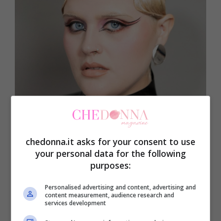
L’eyeliner grafico e geometrico come quello di Bigmama è
una delle tendenze trucco Primavera Estate 2024 –
chedonna.it asks for your consent to use
chedonna.it
your personal data for the following
purposes:
Annalisa,
musa di Yves Saint Laurent
Beauty, ha optato invece per un
double
Personalised advertising and content, advertising and
content measurement, audience research and
winged liner
creato per lei dalla make-up
services development
artist Greta Agazzi. Con l’aggiunta di una