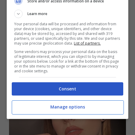
Store and/or access information on a device
generosa dose di mascara, per regalare
Learn more
volume alle ciglia e sottolineare la
Your personal data will be processed and information from
your device (cookies, unique identifiers, and other device
profondità e la magnetismo dello sguardo.
data) may be stored by, accessed by and shared with 319
partners, or used specifically by this site. We and our partners
Le ciglia folte e voluminose sono un altro
may use precise geolocation data.
List of partners.
must per il trucco occhi della Primavera
Some vendors may process your personal data on the basis
of legitimate interest, which you can object to by managing
Estate 2024.
your options below. Look for a link at the bottom of this page
or in the site menu to manage or withdraw consent in privacy
and cookie settings.
Consent
Manage options