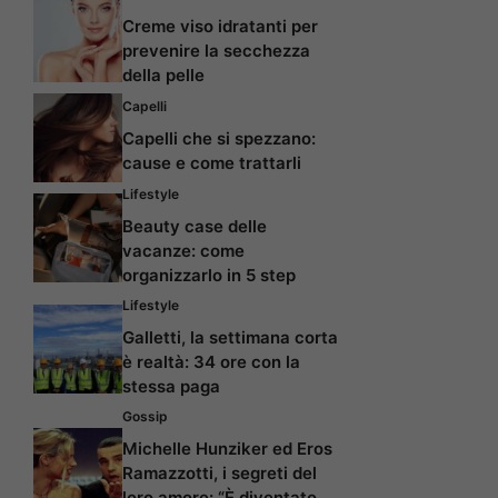
Creme viso idratanti per
prevenire la secchezza
della pelle
Capelli
Capelli che si spezzano:
cause e come trattarli
Lifestyle
Beauty case delle
vacanze: come
organizzarlo in 5 step
Lifestyle
Galletti, la settimana corta
è realtà: 34 ore con la
stessa paga
Gossip
Michelle Hunziker ed Eros
Ramazzotti, i segreti del
loro amore: “È diventato