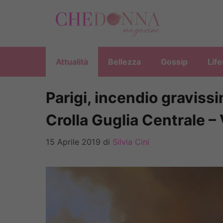
Vai
al
contenuto
Attualità
Bellezza
Gossip
Life
Parigi, incendio graviss
Crolla Guglia Centrale –
15 Aprile 2019
di
Silvia Cini