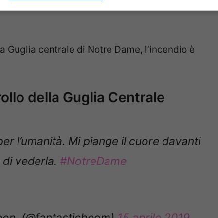
 di ristrutturazione, e l’incendio pare sia di
 la Guglia centrale di Notre Dame, l’incendio è
ollo della Guglia Centrale
r l’umanità. Mi piange il cuore davanti
 di vederla.
#NotreDame
on. (@fantastjcbeom)
15 aprile 2019