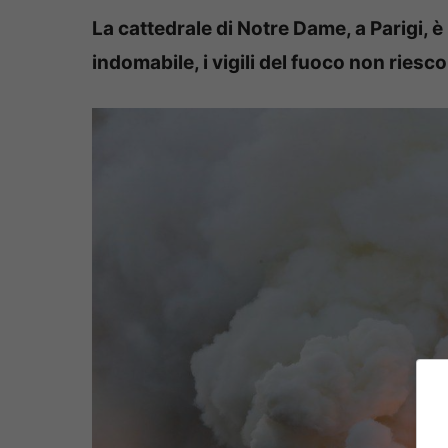
La cattedrale di Notre Dame, a Parigi, 
indomabile, i vigili del fuoco non riesco