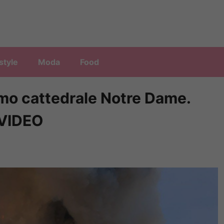
style
Moda
Food
imo cattedrale Notre Dame.
 VIDEO