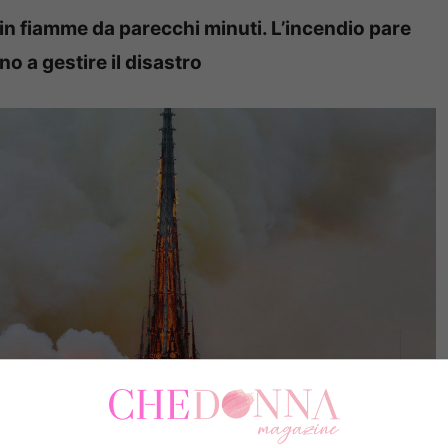
è in fiamme da parecchi minuti. L’incendio pare
no a gestire il disastro