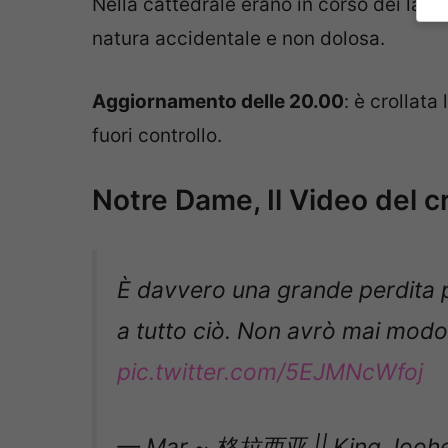
Nella cattedrale erano in corso dei lavori
natura accidentale e non dolosa.
Aggiornamento delle 20.00
: è crollata
fuori controllo.
Notre Dame, Il Video del cr
È davvero una grande perdita pe
a tutto ciò. Non avrò mai modo
pic.twitter.com/5EJMNcWfoj
— Mar ~ 格拉西亚 || King Joohe