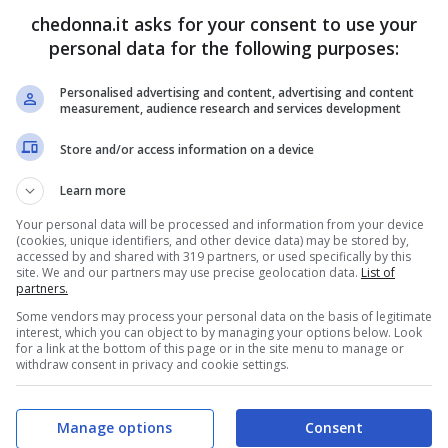
chedonna.it asks for your consent to use your
personal data for the following purposes:
Personalised advertising and content, advertising and content
measurement, audience research and services development
Store and/or access information on a device
Learn more
k Notre-Dame Cathedral (Photo by FRANCOIS GUILLOT / AFP)
Your personal data will be processed and information from your device
etty Images)
(cookies, unique identifiers, and other device data) may be stored by,
accessed by and shared with 319 partners, or used specifically by this
site. We and our partners may use precise geolocation data.
List of
tizia scioccante: la famosissima e bellissima
partners.
Some vendors may process your personal data on the basis of legitimate
a capitale Francese, da diversi minuti è
interest, which you can object to by managing your options below. Look
for a link at the bottom of this page or in the site menu to manage or
ngestibili dai vigili del fuoco e dalle forze che
withdraw consent in privacy and cookie settings.
trofe.
Manage options
Consent