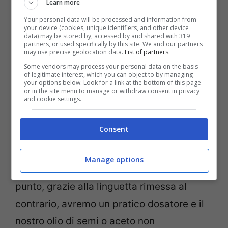
ecco perché è bene non gettarlo.
Learn more
Your personal data will be processed and information from
your device (cookies, unique identifiers, and other device
Il suo
uso è infatti quello di regolare
data) may be stored by, accessed by and shared with 319
partners, or used specifically by this site. We and our partners
meglio la fuoriuscita del liquido dalla
may use precise geolocation data.
List of partners.
Some vendors may process your personal data on the basis
bottiglia,
in pratica, quindi la linguetta una
of legitimate interest, which you can object to by managing
your options below. Look for a link at the bottom of this page
volta staccata andrà riposizionata sempre
or in the site menu to manage or withdraw consent in privacy
and cookie settings.
nello stesso punto ma al contrario.
Consent
Ora non si dovrà far altro che esercitare
una leggera pressione con il dito fino a
Manage options
sentire un “click”. Ed ecco che a questo
punto, grazie alla linguetta rimessa al
contrario, avremo un pratico dosatore e il
nostro olio di semi o aceto non