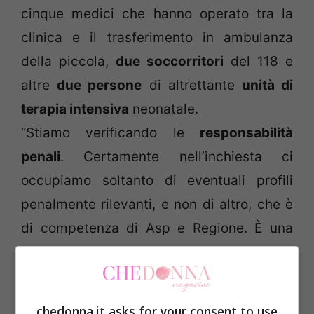
cinque medici che hanno operato tra la
clinica e il trasferimento in ambulanza
della piccola,
due soccorritori
del 118 e
altre
due persone
di altrettante
unità di
terapia intensiva
neonatale.
“Stiamo verificando le
responsabilità
penali
. Certamente nell’inchiesta ci
occupiamo soltanto di eventuali profili
penalmente rilevanti, e non di altro, che è
di competenza di Asp e Regione. È una
vicenda dolorosa, ci vuole prudenza e
cautela, anche a tutela degli indagati. Non
è un’inchiesta che si concluderà presto,
chedonna.it asks for your consent to use