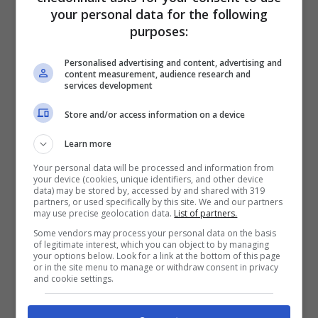
bisognerà attendere gli esiti di esami
your personal data for the following
purposes:
medico legali complessi e lunghi, che
richiedono tempo”, ha commentato il
Personalised advertising and content, advertising and
content measurement, audience research and
Procuratore capo
Giovanni
Salvi
.
services development
Store and/or access information on a device
Le
indagini
in corso sono divise in due
Learn more
ambiti: da una parte l’individuazione delle
Your personal data will be processed and information from
responsabilità dirette nel decesso, tra le
your device (cookies, unique identifiers, and other device
data) may be stored by, accessed by and shared with 319
quali le “ipotesi omissive relative a
partners, or used specifically by this site. We and our partners
may use precise geolocation data.
List of partners.
comportamenti che possano aver
Some vendors may process your personal data on the basis
of legitimate interest, which you can object to by managing
contribuito all’evento per l’individuazione
your options below. Look for a link at the bottom of this page
or in the site menu to manage or withdraw consent in privacy
dell’unità di rianimazione, in relazione alle
and cookie settings.
informazioni ricevute circa le condizioni