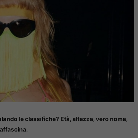
alando le classifiche? Età, altezza, vero nome,
 affascina.