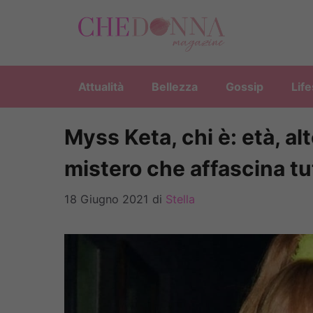
Vai
al
contenuto
Attualità
Bellezza
Gossip
Life
Myss Keta, chi è: età, al
mistero che affascina tu
18 Giugno 2021
di
Stella