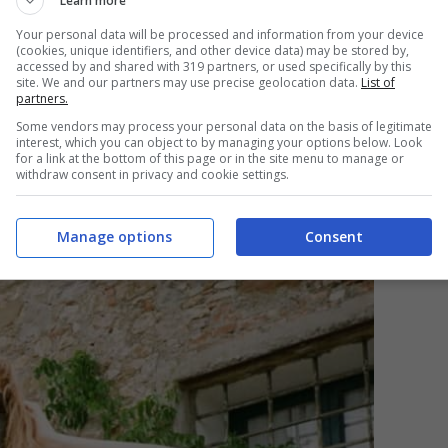
Learn more
otetto la propria identità, ma Tommaso Zorzi,
Your personal data will be processed and information from your device
bbe lasciato andare ad una confessione secondo
(cookies, unique identifiers, and other device data) may be stored by,
accessed by and shared with 319 partners, or used specifically by this
. Non essendoci notizie ufficiali, tuttavia, il
site. We and our partners may use precise geolocation data.
List of
partners.
Some vendors may process your personal data on the basis of legitimate
interest, which you can object to by managing your options below. Look
for a link at the bottom of this page or in the site menu to manage or
 abbia avuto, in passato, amori famosi.
withdraw consent in privacy and cookie settings.
Manage options
Consent