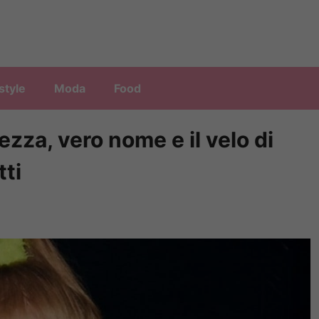
style
Moda
Food
tezza, vero nome e il velo di
tti