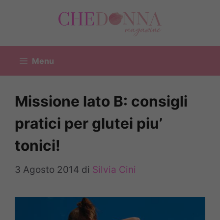
Vai
al
contenuto
Menu
Missione lato B: consigli
pratici per glutei piu’
tonici!
3 Agosto 2014
di
Silvia Cini