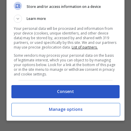
Store and/or access information on a device
calorico, farà depositare il grasso proprio
in quelle zone: gambe e glutei. Per evitare
Learn more
il terribile effetto “buccia d’arancia” si
Your personal data will be processed and information from
your device (cookies, unique identifiers, and other device
consiglia sempre di bere molta acqua e
data) may be stored by, accessed by and shared with 319
partners, or used specifically by this site. We and our partners
may use precise geolocation data.
List of partners.
seguire una dieta povera di grassi.
Some vendors may process your personal data on the basis
of legitimate interest, which you can object to by managing
your options below. Look for a link at the bottom of this page
Come già detto in precedenza una corretta
or in the site menu to manage or withdraw consent in privacy
and cookie settings.
alimentazione deve essere affiancata da
un
buon esercizio fisico
. Vi sono molti
Consent
metodi per rassodare i glutei attraverso
esercizi mirati, ottimi non solo per bruciare
Manage options
calorie, ma anche per tonificare gli stessi.