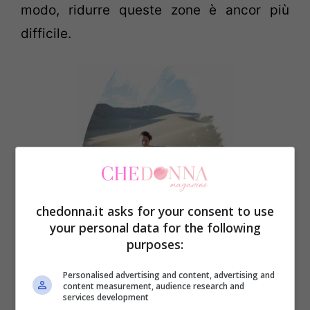
modo, ridurre queste zone è ancor più
difficile.
chedonna.it asks for your consent to use
your personal data for the following
purposes:
Personalised advertising and content, advertising and
Attenzione all’alimentazione!
Mangiare
content measurement, audience research and
services development
cibi ricchi di zuccheri e ad alto contenuto