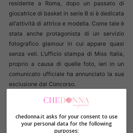
residente a Roma, dopo un passato di
giocatrice di basket in serie B si è dedicata
all’attività di attrice e modella. Come tale è
stata anche protagonista di un servizio
fotografico glamour in cui appare quasi
senza veli. L’ufficio stampa di Miss Italia,
proprio a causa di quelle foto, ieri in un
comunicato ufficiale ha annunciato la sua
esclusione dal Concorso.
“L’ufficio legale di Miss Italia e la patron
Patrizia Mirigliani hanno preso questa
chedonna.it asks for your consent to use
decisione dopo aver esaminato, in seguito
your personal data for the following
purposes: