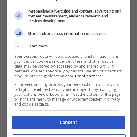
a
numerose segnalazioni
, un album di
fotografie in rete con pose di nudo ed altre
Personalised advertising and content, advertising and
content measurement, audience research and
di seminudità a forte enfatizzazione
services development
dell’
elemento provocante
”. Si dice nel
Store and/or access information on a device
comunicato. L’esclusione infatti fa
Learn more
riferimento all’art. 8 del regolamento del
Your personal data will be processed and information from
your device (cookies, unique identifiers, and other device
Concorso secondo il quale le concorrenti
data) may be stored by, accessed by and shared with 319
partners, or used specifically by this site. We and our partners
“non devono essere mai state ritratte
in
may use precise geolocation data.
List of partners.
pose di nudo
, o comunque sconvenienti”.
Some vendors may process your personal data on the basis
of legitimate interest, which you can object to by managing
your options below. Look for a link at the bottom of this page
or in the site menu to manage or withdraw consent in privacy
Proprio in merito a questo articolo del
and cookie settings.
regolamento, i giorni scorsi il casting
Consent
director e scopritore di nuovi talenti,
Luciano Silighini Garagnani
, aveva detto