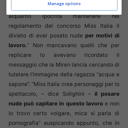
Manage options
la sua in una nota: “Reputo anacronistico e
alquanto ipocrita mantenere nel
regolamento del concorso Miss Italia il
divieto di aver posato nude
per motivi di
lavoro.
” Non mancavano quelli che per
replicare lo avevano ricordato il
messaggio che la Miren lancia cercando di
tutelare l’immagine della ragazza “acqua e
sapone”. “Miss Italia crea personaggi per lo
spettacolo, – dice Solighini –
il posare
nude può capitare in questo lavoro
e non
lo trovo certo volgare, mica si parla di
pornografia” auspicando appunto, che in