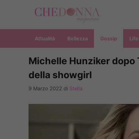
Vai
al
contenuto
Attualità
Bellezza
Gossip
Life
Michelle Hunziker dopo T
della showgirl
9 Marzo 2022
di
Stella