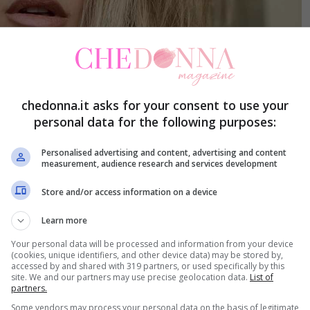
chedonna.it asks for your consent to use your
personal data for the following purposes:
Personalised advertising and content, advertising and content
measurement, audience research and services development
Store and/or access information on a device
re l’affetto e il rispetto ed oggi sono in ottimi
Learn more
e si è recentemente concessa una vacanza alle
Your personal data will be processed and information from your device
ste.
(cookies, unique identifiers, and other device data) may be stored by,
accessed by and shared with 319 partners, or used specifically by this
site. We and our partners may use precise geolocation data.
List of
 Trussardi: il nuovo rapporto
partners.
Some vendors may process your personal data on the basis of legitimate