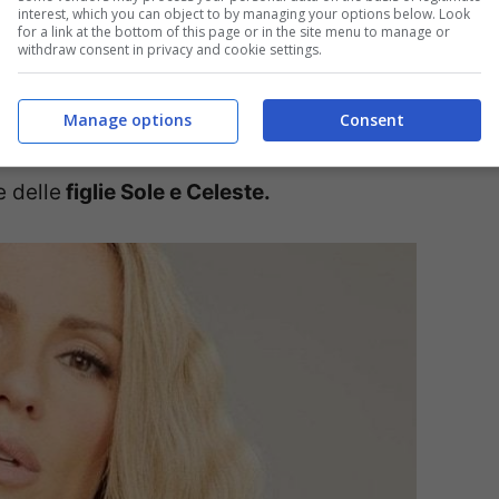
o
interest, which you can object to by managing your options below. Look
for a link at the bottom of this page or in the site menu to manage or
withdraw consent in privacy and cookie settings.
e Tomaso Trussardi
dopo la fine dell’amore che li
ia.
Dopo aver rotto il silenzio su Tomaso
Manage options
Consent
une dichiarazioni al
settimanale Chi
svelando
e delle
figlie Sole e Celeste.