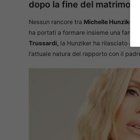
dopo la fine del matrimoni
Nessun rancore tra
Michelle Hunziker 
ha portati a formare insieme una famigl
Trussardi,
la Hunziker ha rilasciato alc
l’attuale natura del rapporto con il padr