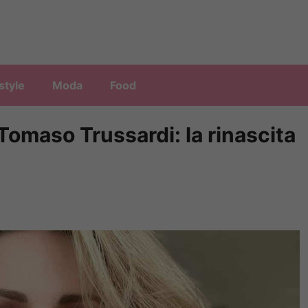
style
Moda
Food
omaso Trussardi: la rinascita