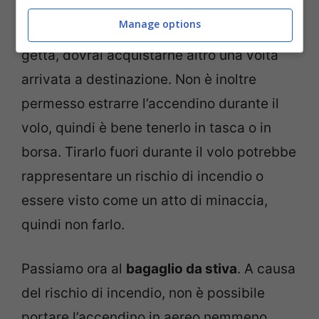
Se hai bisogno di una quantità superiore a
Manage options
quella contenuta nell’accendino usa e
getta, dovrai acquistarne altro una volta
arrivata a destinazione. Non è inoltre
permesso estrarre l’accendino durante il
volo, quindi è bene tenerlo in tasca o in
borsa. Tirarlo fuori durante il volo potrebbe
rappresentare un rischio di incendio o
essere visto come un atto di minaccia,
quindi non farlo.
Passiamo ora al
bagaglio da stiva
. A causa
del rischio di incendio, non è possibile
portare l’accendino in aereo nemmeno