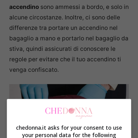
accendino
sono ammessi a bordo, e solo in
alcune circostanze. Inoltre, ci sono delle
differenze tra portare un accendino nel
bagaglio a mano e portarlo nel bagaglio da
stiva, quindi assicurati di conoscere le
regole per evitare che il tuo accendino ti
venga confiscato.
chedonna.it asks for your consent to use
your personal data for the following