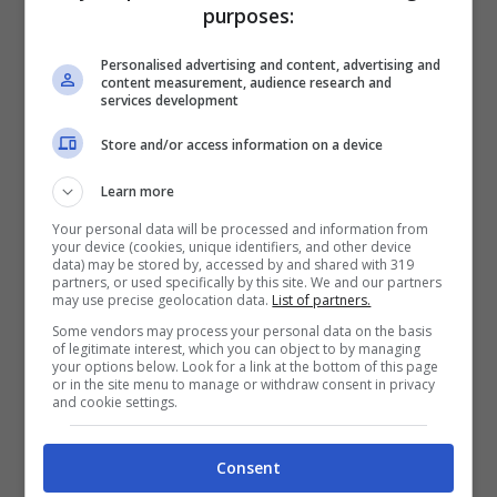
purposes:
Personalised advertising and content, advertising and
Canva
content measurement, audience research and
services development
Cominciamo dal
bagaglio a mano
. Gli
Store and/or access information on a device
accendini sono ammessi, purché siano usa
Learn more
e getta o di tipo Zippo. Non sono però
Your personal data will be processed and information from
ammessi gli accendini elettronici. Sono
your device (cookies, unique identifiers, and other device
data) may be stored by, accessed by and shared with 319
esclusi anche gli accendini a torcia, quelli
partners, or used specifically by this site. We and our partners
may use precise geolocation data.
List of partners.
a forma di pistola o qualsiasi tipo di
Some vendors may process your personal data on the basis
of legitimate interest, which you can object to by managing
accendino che sembri un’arma. Limitati
your options below. Look for a link at the bottom of this page
or in the site menu to manage or withdraw consent in privacy
agli
accendini usa e getta
di base. Non è
and cookie settings.
consentito portare nemmeno il
liquido
Consent
extra
per accendini nel bagaglio a mano.